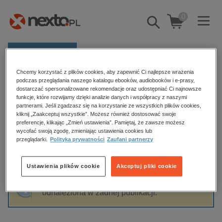
0
Pokaż/schowaj
wyszukiwarkę
E-prasa
Chcemy korzystać z plików cookies, aby zapewnić Ci najlepsze wrażenia
Kategorie
Strona główna
Roman Bratny
podczas przeglądania naszego katalogu ebooków, audiobooków i e-prasy,
dostarczać spersonalizowane rekomendacje oraz udostępniać Ci najnowsze
Zobacz wszystkie E-prasa
funkcje, które rozwijamy dzięki analizie danych i współpracy z naszymi
partnerami. Jeśli zgadzasz się na korzystanie ze wszystkich plików cookies,
Roman Bratny
kliknij „Zaakceptuj wszystkie”. Możesz również dostosować swoje
budownictwo, aranżacja wnętrz
preferencje, klikając „Zmień ustawienia”. Pamiętaj, że zawsze możesz
wycofać swoją zgodę, zmieniając ustawienia cookies lub
biznesowe, branżowe, gospodarka
przeglądarki.
Polityka prywatności
Zaufani partnerzy
darmowe wydania
Sortowanie
Filtrowanie
dzienniki
Ustawienia plików cookie
Akceptuj pliki cookie
edukacja
Fraza "
Roman Bratny
" nie została
hobby, sport, rozrywka
odnaleziona w żadnej publikacji.
komputery, internet, technologie, informatyka