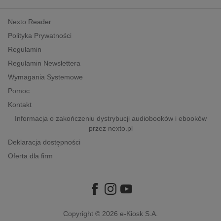
kobiece, lifestyle, kultura
Nexto Reader
polityka, społeczno-informacyjne
Polityka Prywatności
psychologiczne
Regulamin
inne
Regulamin Newslettera
popularno-naukowe
Wymagania Systemowe
historia
Pomoc
zdrowie
Kontakt
religie
Informacja o zakończeniu dystrybucji audiobooków i ebooków
przez nexto.pl
Deklaracja dostępności
Oferta dla firm
Copyright © 2026
e-Kiosk S.A.