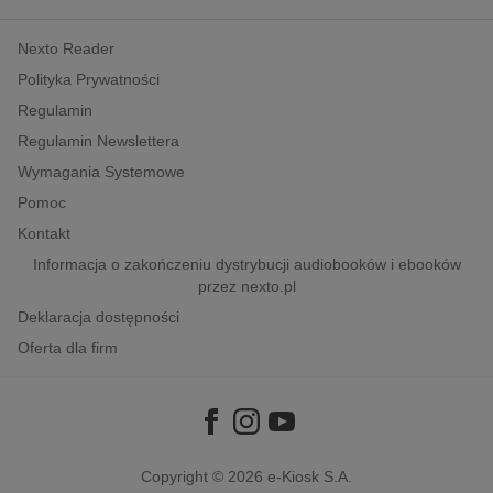
kobiece, lifestyle, kultura
Nexto Reader
polityka, społeczno-informacyjne
Polityka Prywatności
psychologiczne
Regulamin
inne
Regulamin Newslettera
popularno-naukowe
Wymagania Systemowe
historia
Pomoc
zdrowie
Kontakt
religie
Informacja o zakończeniu dystrybucji audiobooków i ebooków
przez nexto.pl
Deklaracja dostępności
Oferta dla firm
Copyright © 2026
e-Kiosk S.A.