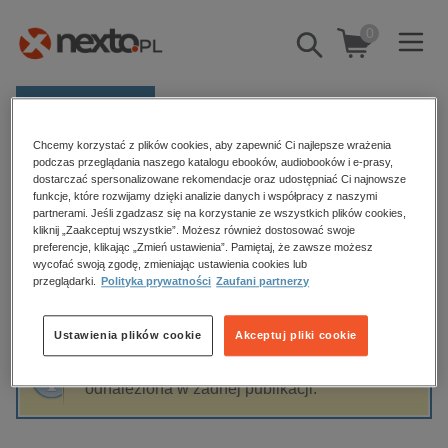
0
Pokaż/schowaj
wyszukiwarkę
E-prasa
Chcemy korzystać z plików cookies, aby zapewnić Ci najlepsze wrażenia
Kategorie
Strona główna
Roman Warszewski
podczas przeglądania naszego katalogu ebooków, audiobooków i e-prasy,
dostarczać spersonalizowane rekomendacje oraz udostępniać Ci najnowsze
Zobacz wszystkie E-prasa
funkcje, które rozwijamy dzięki analizie danych i współpracy z naszymi
partnerami. Jeśli zgadzasz się na korzystanie ze wszystkich plików cookies,
Roman Warszewski
kliknij „Zaakceptuj wszystkie”. Możesz również dostosować swoje
budownictwo, aranżacja wnętrz
preferencje, klikając „Zmień ustawienia”. Pamiętaj, że zawsze możesz
wycofać swoją zgodę, zmieniając ustawienia cookies lub
biznesowe, branżowe, gospodarka
przeglądarki.
Polityka prywatności
Zaufani partnerzy
darmowe wydania
Sortowanie
Filtrowanie
dzienniki
Ustawienia plików cookie
Akceptuj pliki cookie
edukacja
Fraza "
Roman Warszewski
" nie została
hobby, sport, rozrywka
odnaleziona w żadnej publikacji.
komputery, internet, technologie, informatyka