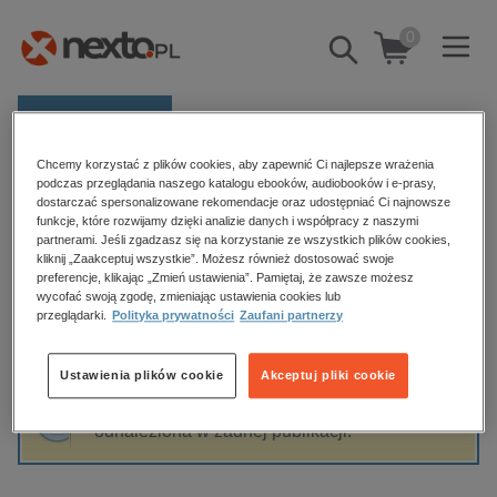
0
Pokaż/schowaj
wyszukiwarkę
E-prasa
Chcemy korzystać z plików cookies, aby zapewnić Ci najlepsze wrażenia
Kategorie
Strona główna
Sabina Waszut
podczas przeglądania naszego katalogu ebooków, audiobooków i e-prasy,
dostarczać spersonalizowane rekomendacje oraz udostępniać Ci najnowsze
Zobacz wszystkie E-prasa
funkcje, które rozwijamy dzięki analizie danych i współpracy z naszymi
partnerami. Jeśli zgadzasz się na korzystanie ze wszystkich plików cookies,
Sabina Waszut
kliknij „Zaakceptuj wszystkie”. Możesz również dostosować swoje
budownictwo, aranżacja wnętrz
preferencje, klikając „Zmień ustawienia”. Pamiętaj, że zawsze możesz
biznesowe, branżowe, gospodarka
wycofać swoją zgodę, zmieniając ustawienia cookies lub
przeglądarki.
Polityka prywatności
Zaufani partnerzy
darmowe wydania
Sortowanie
Filtrowanie
dzienniki
Ustawienia plików cookie
Akceptuj pliki cookie
edukacja
Fraza "
Sabina Waszut
" nie została
hobby, sport, rozrywka
odnaleziona w żadnej publikacji.
komputery, internet, technologie, informatyka