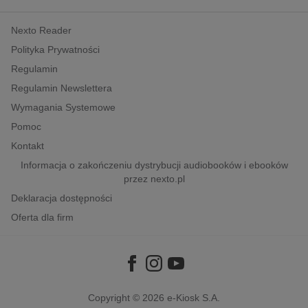
kobiece, lifestyle, kultura
Nexto Reader
polityka, społeczno-informacyjne
Polityka Prywatności
psychologiczne
Regulamin
inne
Regulamin Newslettera
popularno-naukowe
Wymagania Systemowe
historia
Pomoc
zdrowie
Kontakt
religie
Informacja o zakończeniu dystrybucji audiobooków i ebooków
przez nexto.pl
Deklaracja dostępności
Oferta dla firm
Copyright © 2026
e-Kiosk S.A.