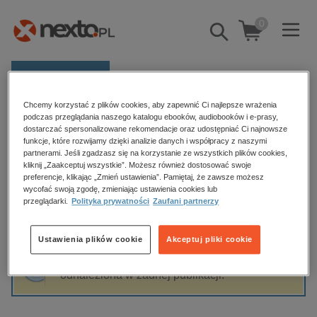
0
Pokaż/schowaj
wyszukiwarkę
E-prasa
Chcemy korzystać z plików cookies, aby zapewnić Ci najlepsze wrażenia
Kategorie
Strona główna
Sabine Hossenfelder
podczas przeglądania naszego katalogu ebooków, audiobooków i e-prasy,
dostarczać spersonalizowane rekomendacje oraz udostępniać Ci najnowsze
Zobacz wszystkie E-prasa
funkcje, które rozwijamy dzięki analizie danych i współpracy z naszymi
partnerami. Jeśli zgadzasz się na korzystanie ze wszystkich plików cookies,
Sabine Hossenfelder
kliknij „Zaakceptuj wszystkie”. Możesz również dostosować swoje
budownictwo, aranżacja wnętrz
preferencje, klikając „Zmień ustawienia”. Pamiętaj, że zawsze możesz
biznesowe, branżowe, gospodarka
wycofać swoją zgodę, zmieniając ustawienia cookies lub
przeglądarki.
Polityka prywatności
Zaufani partnerzy
darmowe wydania
Sortowanie
Filtrowanie
dzienniki
Ustawienia plików cookie
Akceptuj pliki cookie
edukacja
Fraza "
Sabine Hossenfelder
" nie została
hobby, sport, rozrywka
odnaleziona w żadnej publikacji.
komputery, internet, technologie, informatyka