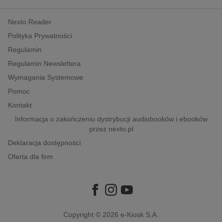
kobiece, lifestyle, kultura
Nexto Reader
polityka, społeczno-informacyjne
Polityka Prywatności
psychologiczne
Regulamin
inne
Regulamin Newslettera
popularno-naukowe
Wymagania Systemowe
historia
Pomoc
zdrowie
Kontakt
religie
Informacja o zakończeniu dystrybucji audiobooków i ebooków
przez nexto.pl
Deklaracja dostępności
Oferta dla firm
Copyright © 2026
e-Kiosk S.A.