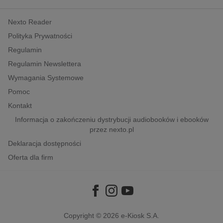
kobiece, lifestyle, kultura
Nexto Reader
polityka, społeczno-informacyjne
Polityka Prywatności
psychologiczne
Regulamin
inne
Regulamin Newslettera
popularno-naukowe
Wymagania Systemowe
historia
Pomoc
zdrowie
Kontakt
religie
Informacja o zakończeniu dystrybucji audiobooków i ebooków
przez nexto.pl
Deklaracja dostępności
Oferta dla firm
Copyright © 2026
e-Kiosk S.A.