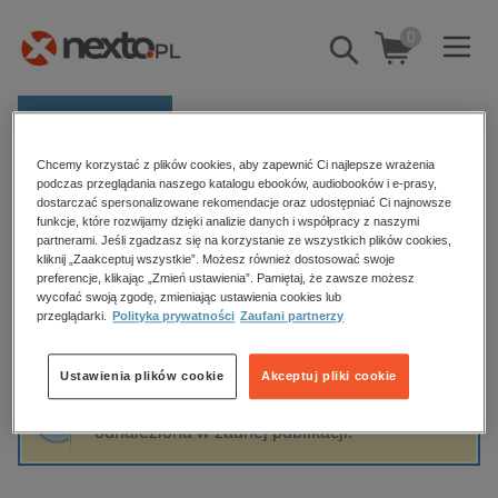
0
Pokaż/schowaj
wyszukiwarkę
E-prasa
Chcemy korzystać z plików cookies, aby zapewnić Ci najlepsze wrażenia
Kategorie
Strona główna
Safarzyńska Elżbieta
podczas przeglądania naszego katalogu ebooków, audiobooków i e-prasy,
dostarczać spersonalizowane rekomendacje oraz udostępniać Ci najnowsze
Zobacz wszystkie E-prasa
funkcje, które rozwijamy dzięki analizie danych i współpracy z naszymi
partnerami. Jeśli zgadzasz się na korzystanie ze wszystkich plików cookies,
Safarzyńska Elżbieta
kliknij „Zaakceptuj wszystkie”. Możesz również dostosować swoje
budownictwo, aranżacja wnętrz
preferencje, klikając „Zmień ustawienia”. Pamiętaj, że zawsze możesz
biznesowe, branżowe, gospodarka
wycofać swoją zgodę, zmieniając ustawienia cookies lub
przeglądarki.
Polityka prywatności
Zaufani partnerzy
darmowe wydania
Sortowanie
Filtrowanie
dzienniki
Ustawienia plików cookie
Akceptuj pliki cookie
edukacja
Fraza "
Safarzyńska Elżbieta
" nie została
hobby, sport, rozrywka
odnaleziona w żadnej publikacji.
komputery, internet, technologie, informatyka