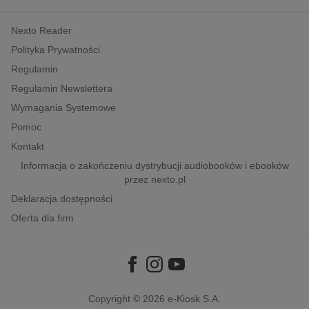
kobiece, lifestyle, kultura
Nexto Reader
polityka, społeczno-informacyjne
Polityka Prywatności
psychologiczne
Regulamin
inne
Regulamin Newslettera
popularno-naukowe
Wymagania Systemowe
historia
Pomoc
zdrowie
Kontakt
religie
Informacja o zakończeniu dystrybucji audiobooków i ebooków
przez nexto.pl
Deklaracja dostępności
Oferta dla firm
Copyright © 2026
e-Kiosk S.A.