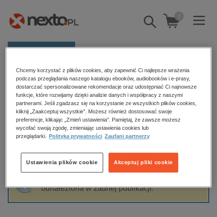
0
Pokaż/schowaj
wyszukiwarkę
E-prasa
Chcemy korzystać z plików cookies, aby zapewnić Ci najlepsze wrażenia
Kategorie
Strona główna
Sebastian Kidyba
podczas przeglądania naszego katalogu ebooków, audiobooków i e-prasy,
dostarczać spersonalizowane rekomendacje oraz udostępniać Ci najnowsze
Zobacz wszystkie E-prasa
funkcje, które rozwijamy dzięki analizie danych i współpracy z naszymi
partnerami. Jeśli zgadzasz się na korzystanie ze wszystkich plików cookies,
Sebastian Kidyba
kliknij „Zaakceptuj wszystkie”. Możesz również dostosować swoje
budownictwo, aranżacja wnętrz
preferencje, klikając „Zmień ustawienia”. Pamiętaj, że zawsze możesz
wycofać swoją zgodę, zmieniając ustawienia cookies lub
biznesowe, branżowe, gospodarka
przeglądarki.
Polityka prywatności
Zaufani partnerzy
darmowe wydania
Sortowanie
Filtrowanie
dzienniki
Ustawienia plików cookie
Akceptuj pliki cookie
edukacja
Fraza "
Sebastian Kidyba
" nie została
hobby, sport, rozrywka
odnaleziona w żadnej publikacji.
komputery, internet, technologie, informatyka