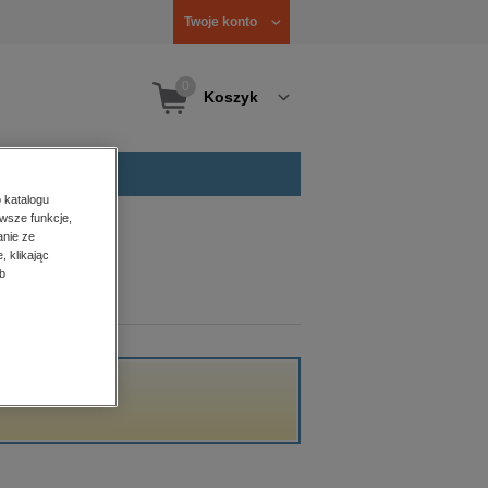
Twoje konto
0
Koszyk
 katalogu
wsze funkcje,
anie ze
, klikając
b