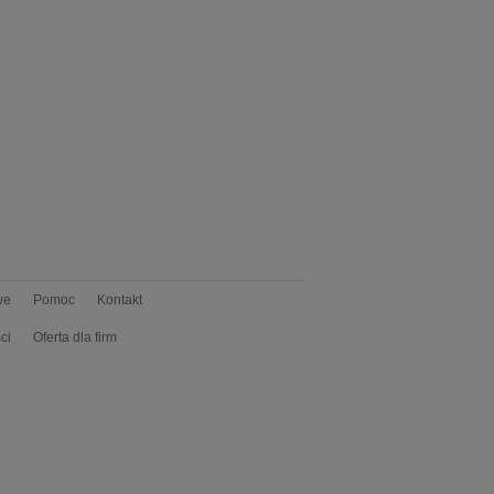
we
Pomoc
Kontakt
ci
Oferta dla firm