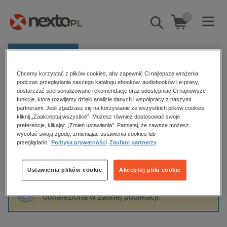
0
Pokaż/schowaj
wyszukiwarkę
E-prasa
Chcemy korzystać z plików cookies, aby zapewnić Ci najlepsze wrażenia
Kategorie
Strona główna
Stelios Stylianidis
podczas przeglądania naszego katalogu ebooków, audiobooków i e-prasy,
dostarczać spersonalizowane rekomendacje oraz udostępniać Ci najnowsze
Zobacz wszystkie E-prasa
funkcje, które rozwijamy dzięki analizie danych i współpracy z naszymi
partnerami. Jeśli zgadzasz się na korzystanie ze wszystkich plików cookies,
Stelios Stylianidis
kliknij „Zaakceptuj wszystkie”. Możesz również dostosować swoje
budownictwo, aranżacja wnętrz
preferencje, klikając „Zmień ustawienia”. Pamiętaj, że zawsze możesz
wycofać swoją zgodę, zmieniając ustawienia cookies lub
biznesowe, branżowe, gospodarka
przeglądarki.
Polityka prywatności
Zaufani partnerzy
darmowe wydania
Sortowanie
Filtrowanie
dzienniki
Ustawienia plików cookie
Akceptuj pliki cookie
edukacja
Fraza "
Stelios Stylianidis
" nie została
hobby, sport, rozrywka
odnaleziona w żadnej publikacji.
komputery, internet, technologie, informatyka