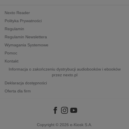
kobiece, lifestyle, kultura
Nexto Reader
polityka, społeczno-informacyjne
Polityka Prywatności
psychologiczne
Regulamin
inne
Regulamin Newslettera
popularno-naukowe
Wymagania Systemowe
historia
Pomoc
zdrowie
Kontakt
religie
Informacja o zakończeniu dystrybucji audiobooków i ebooków
przez nexto.pl
Deklaracja dostępności
Oferta dla firm
Copyright © 2026
e-Kiosk S.A.