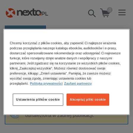
0
Pokaż/schowaj
wyszukiwarkę
E-prasa
Chcemy korzystać z plików cookies, aby zapewnić Ci najlepsze wrażenia
Kategorie
Strona główna
Susan Casey
podczas przeglądania naszego katalogu ebooków, audiobooków i e-prasy,
dostarczać spersonalizowane rekomendacje oraz udostępniać Ci najnowsze
Zobacz wszystkie E-prasa
funkcje, które rozwijamy dzięki analizie danych i współpracy z naszymi
partnerami. Jeśli zgadzasz się na korzystanie ze wszystkich plików cookies,
Susan Casey
kliknij „Zaakceptuj wszystkie”. Możesz również dostosować swoje
budownictwo, aranżacja wnętrz
preferencje, klikając „Zmień ustawienia”. Pamiętaj, że zawsze możesz
wycofać swoją zgodę, zmieniając ustawienia cookies lub
biznesowe, branżowe, gospodarka
przeglądarki.
Polityka prywatności
Zaufani partnerzy
darmowe wydania
Sortowanie
Filtrowanie
dzienniki
Ustawienia plików cookie
Akceptuj pliki cookie
edukacja
Fraza "
Susan Casey
" nie została
hobby, sport, rozrywka
odnaleziona w żadnej publikacji.
komputery, internet, technologie, informatyka