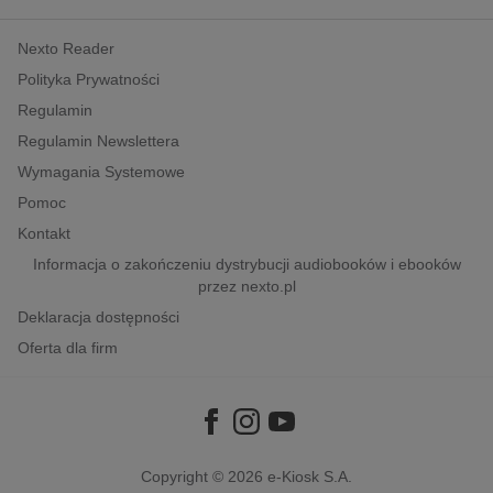
kobiece, lifestyle, kultura
Nexto Reader
polityka, społeczno-informacyjne
Polityka Prywatności
psychologiczne
Regulamin
inne
Regulamin Newslettera
popularno-naukowe
Wymagania Systemowe
historia
Pomoc
zdrowie
Kontakt
religie
Informacja o zakończeniu dystrybucji audiobooków i ebooków
przez nexto.pl
Deklaracja dostępności
Oferta dla firm
Copyright © 2026
e-Kiosk S.A.