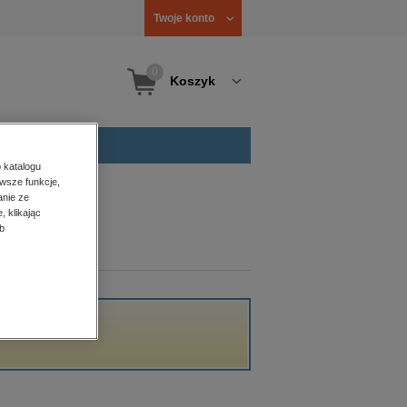
Twoje konto
0
Koszyk
 katalogu
wsze funkcje,
anie ze
, klikając
b