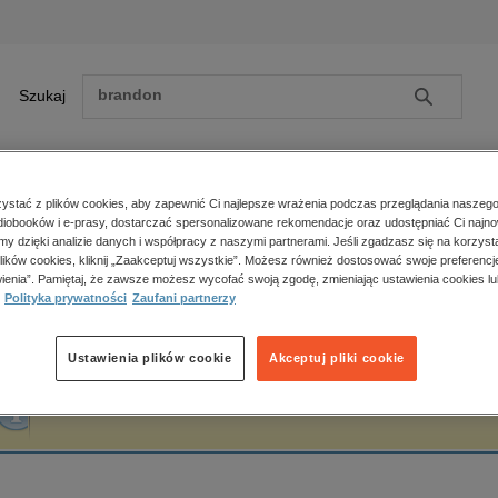
Szukaj
Szukaj
E-prasa
stać z plików cookies, aby zapewnić Ci najlepsze wrażenia podczas przeglądania naszego
iobooków i e-prasy, dostarczać spersonalizowane rekomendacje oraz udostępniać Ci najno
ona główna
Szymon Gruda
amy dzięki analizie danych i współpracy z naszymi partnerami. Jeśli zgadzasz się na korzyst
lików cookies, kliknij „Zaakceptuj wszystkie”. Możesz również dostosować swoje preferencje
Zobacz wszystkie E-prasa
polityka, społeczno-informacyjne
ienia”. Pamiętaj, że zawsze możesz wycofać swoją zgodę, zmieniając ustawienia cookies lu
zymon Gruda
Polityka prywatności
Zaufani partnerzy
psychologiczne
inne
popularno-naukowe
Ustawienia plików cookie
Akceptuj pliki cookie
historia
Fraza "
Szymon Gruda
" nie została odnaleziona w żadnej publikacji.
zdrowie
religie