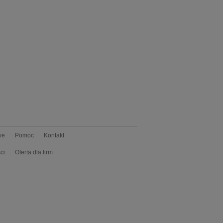
we
Pomoc
Kontakt
ci
Oferta dla firm