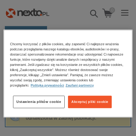
0
Pokaż/schowaj
wyszukiwarkę
E-prasa
Chcemy korzystać z plików cookies, aby zapewnić Ci najlepsze wrażenia
Kategorie
Strona główna
Szymon Tadych
podczas przeglądania naszego katalogu ebooków, audiobooków i e-prasy,
dostarczać spersonalizowane rekomendacje oraz udostępniać Ci najnowsze
Zobacz wszystkie E-prasa
funkcje, które rozwijamy dzięki analizie danych i współpracy z naszymi
partnerami. Jeśli zgadzasz się na korzystanie ze wszystkich plików cookies,
Szymon Tadych
kliknij „Zaakceptuj wszystkie”. Możesz również dostosować swoje
budownictwo, aranżacja wnętrz
preferencje, klikając „Zmień ustawienia”. Pamiętaj, że zawsze możesz
wycofać swoją zgodę, zmieniając ustawienia cookies lub
biznesowe, branżowe, gospodarka
przeglądarki.
Polityka prywatności
Zaufani partnerzy
darmowe wydania
Sortowanie
Filtrowanie
dzienniki
Ustawienia plików cookie
Akceptuj pliki cookie
edukacja
Fraza "
Szymon Tadych
" nie została
hobby, sport, rozrywka
odnaleziona w żadnej publikacji.
komputery, internet, technologie, informatyka