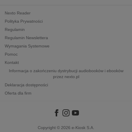
kobiece, lifestyle, kultura
Nexto Reader
polityka, społeczno-informacyjne
Polityka Prywatności
psychologiczne
Regulamin
inne
Regulamin Newslettera
popularno-naukowe
Wymagania Systemowe
historia
Pomoc
zdrowie
Kontakt
religie
Informacja o zakończeniu dystrybucji audiobooków i ebooków
przez nexto.pl
Deklaracja dostępności
Oferta dla firm
Copyright © 2026
e-Kiosk S.A.