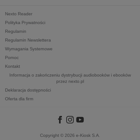
kobiece, lifestyle, kultura
Nexto Reader
polityka, społeczno-informacyjne
Polityka Prywatności
psychologiczne
Regulamin
inne
Regulamin Newslettera
popularno-naukowe
Wymagania Systemowe
historia
Pomoc
zdrowie
Kontakt
religie
Informacja o zakończeniu dystrybucji audiobooków i ebooków
przez nexto.pl
Deklaracja dostępności
Oferta dla firm
Copyright © 2026
e-Kiosk S.A.