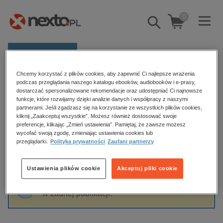
0
Pokaż/schowaj
wyszukiwarkę
E-prasa
Chcemy korzystać z plików cookies, aby zapewnić Ci najlepsze wrażenia
Kategorie
Strona główna
Tim Collins
podczas przeglądania naszego katalogu ebooków, audiobooków i e-prasy,
dostarczać spersonalizowane rekomendacje oraz udostępniać Ci najnowsze
Zobacz wszystkie E-prasa
funkcje, które rozwijamy dzięki analizie danych i współpracy z naszymi
partnerami. Jeśli zgadzasz się na korzystanie ze wszystkich plików cookies,
Tim Collins
kliknij „Zaakceptuj wszystkie”. Możesz również dostosować swoje
budownictwo, aranżacja wnętrz
preferencje, klikając „Zmień ustawienia”. Pamiętaj, że zawsze możesz
biznesowe, branżowe, gospodarka
wycofać swoją zgodę, zmieniając ustawienia cookies lub
przeglądarki.
Polityka prywatności
Zaufani partnerzy
darmowe wydania
Sortowanie
Filtrowanie
dzienniki
Ustawienia plików cookie
Akceptuj pliki cookie
edukacja
Fraza "
Tim Collins
" nie została odnaleziona
hobby, sport, rozrywka
w żadnej publikacji.
komputery, internet, technologie, informatyka