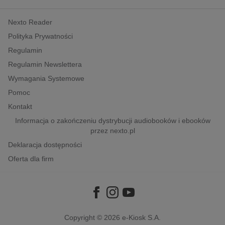
kobiece, lifestyle, kultura
Nexto Reader
polityka, społeczno-informacyjne
Polityka Prywatności
psychologiczne
Regulamin
inne
Regulamin Newslettera
popularno-naukowe
Wymagania Systemowe
historia
Pomoc
zdrowie
Kontakt
religie
Informacja o zakończeniu dystrybucji audiobooków i ebooków
przez nexto.pl
Deklaracja dostępności
Oferta dla firm
Copyright © 2026
e-Kiosk S.A.