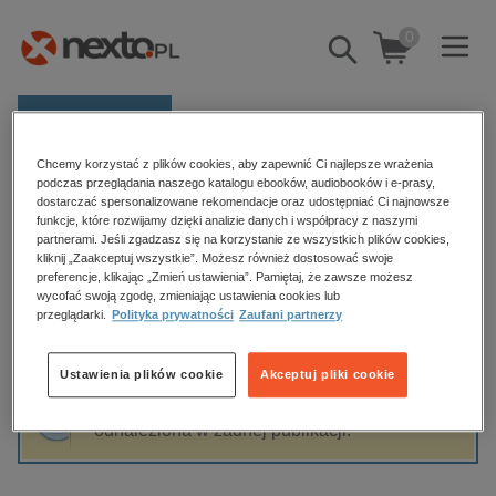
0
Pokaż/schowaj
wyszukiwarkę
E-prasa
Chcemy korzystać z plików cookies, aby zapewnić Ci najlepsze wrażenia
Kategorie
Strona główna
Tomasz Basiuk
podczas przeglądania naszego katalogu ebooków, audiobooków i e-prasy,
dostarczać spersonalizowane rekomendacje oraz udostępniać Ci najnowsze
Zobacz wszystkie E-prasa
funkcje, które rozwijamy dzięki analizie danych i współpracy z naszymi
partnerami. Jeśli zgadzasz się na korzystanie ze wszystkich plików cookies,
Tomasz Basiuk
kliknij „Zaakceptuj wszystkie”. Możesz również dostosować swoje
budownictwo, aranżacja wnętrz
preferencje, klikając „Zmień ustawienia”. Pamiętaj, że zawsze możesz
biznesowe, branżowe, gospodarka
wycofać swoją zgodę, zmieniając ustawienia cookies lub
przeglądarki.
Polityka prywatności
Zaufani partnerzy
darmowe wydania
Sortowanie
Filtrowanie
dzienniki
Ustawienia plików cookie
Akceptuj pliki cookie
edukacja
Fraza "
Tomasz Basiuk
" nie została
hobby, sport, rozrywka
odnaleziona w żadnej publikacji.
komputery, internet, technologie, informatyka