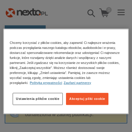
0
Pokaż/schowaj
wyszukiwarkę
E-prasa
Chcemy korzystać z plików cookies, aby zapewnić Ci najlepsze wrażenia
Kategorie
Strona główna
Tomasz Czarny
podczas przeglądania naszego katalogu ebooków, audiobooków i e-prasy,
dostarczać spersonalizowane rekomendacje oraz udostępniać Ci najnowsze
Zobacz wszystkie E-prasa
funkcje, które rozwijamy dzięki analizie danych i współpracy z naszymi
partnerami. Jeśli zgadzasz się na korzystanie ze wszystkich plików cookies,
Tomasz Czarny
kliknij „Zaakceptuj wszystkie”. Możesz również dostosować swoje
budownictwo, aranżacja wnętrz
preferencje, klikając „Zmień ustawienia”. Pamiętaj, że zawsze możesz
wycofać swoją zgodę, zmieniając ustawienia cookies lub
biznesowe, branżowe, gospodarka
przeglądarki.
Polityka prywatności
Zaufani partnerzy
darmowe wydania
Sortowanie
Filtrowanie
dzienniki
Ustawienia plików cookie
Akceptuj pliki cookie
edukacja
Fraza "
Tomasz Czarny
" nie została
hobby, sport, rozrywka
odnaleziona w żadnej publikacji.
komputery, internet, technologie, informatyka