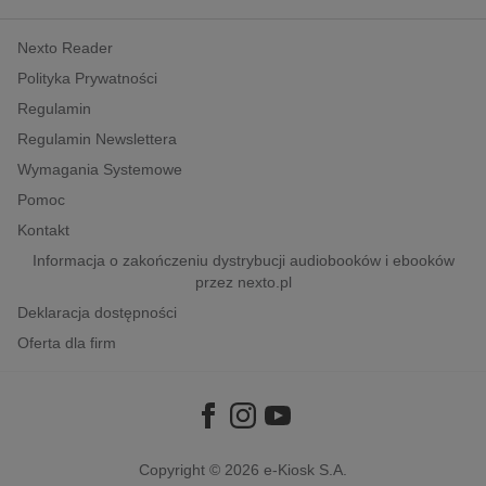
kobiece, lifestyle, kultura
Nexto Reader
polityka, społeczno-informacyjne
Polityka Prywatności
psychologiczne
Regulamin
inne
Regulamin Newslettera
popularno-naukowe
Wymagania Systemowe
historia
Pomoc
zdrowie
Kontakt
religie
Informacja o zakończeniu dystrybucji audiobooków i ebooków
przez nexto.pl
Deklaracja dostępności
Oferta dla firm
Copyright © 2026
e-Kiosk S.A.