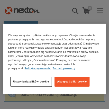
0
Pokaż/schowaj
wyszukiwarkę
E-prasa
Chcemy korzystać z plików cookies, aby zapewnić Ci najlepsze wrażenia
Kategorie
Strona główna
Tomasz Hrynacz
podczas przeglądania naszego katalogu ebooków, audiobooków i e-prasy,
dostarczać spersonalizowane rekomendacje oraz udostępniać Ci najnowsze
Zobacz wszystkie E-prasa
funkcje, które rozwijamy dzięki analizie danych i współpracy z naszymi
partnerami. Jeśli zgadzasz się na korzystanie ze wszystkich plików cookies,
Tomasz Hrynacz
kliknij „Zaakceptuj wszystkie”. Możesz również dostosować swoje
budownictwo, aranżacja wnętrz
preferencje, klikając „Zmień ustawienia”. Pamiętaj, że zawsze możesz
wycofać swoją zgodę, zmieniając ustawienia cookies lub
biznesowe, branżowe, gospodarka
przeglądarki.
Polityka prywatności
Zaufani partnerzy
darmowe wydania
Sortowanie
Filtrowanie
dzienniki
Ustawienia plików cookie
Akceptuj pliki cookie
edukacja
Fraza "
Tomasz Hrynacz
" nie została
hobby, sport, rozrywka
odnaleziona w żadnej publikacji.
komputery, internet, technologie, informatyka