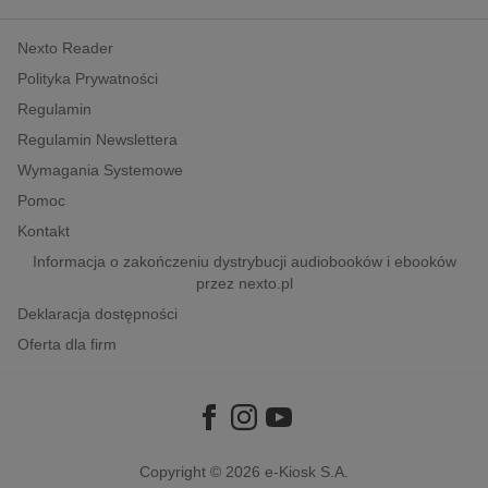
kobiece, lifestyle, kultura
Nexto Reader
polityka, społeczno-informacyjne
Polityka Prywatności
psychologiczne
Regulamin
inne
Regulamin Newslettera
popularno-naukowe
Wymagania Systemowe
historia
Pomoc
zdrowie
Kontakt
religie
Informacja o zakończeniu dystrybucji audiobooków i ebooków
przez nexto.pl
Deklaracja dostępności
Oferta dla firm
Copyright © 2026
e-Kiosk S.A.