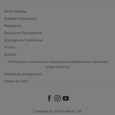
kobiece, lifestyle, kultura
Nexto Reader
polityka, społeczno-informacyjne
Polityka Prywatności
psychologiczne
Regulamin
inne
Regulamin Newslettera
popularno-naukowe
Wymagania Systemowe
historia
Pomoc
zdrowie
Kontakt
religie
Informacja o zakończeniu dystrybucji audiobooków i ebooków
przez nexto.pl
Deklaracja dostępności
Oferta dla firm
Copyright © 2026
e-Kiosk S.A.