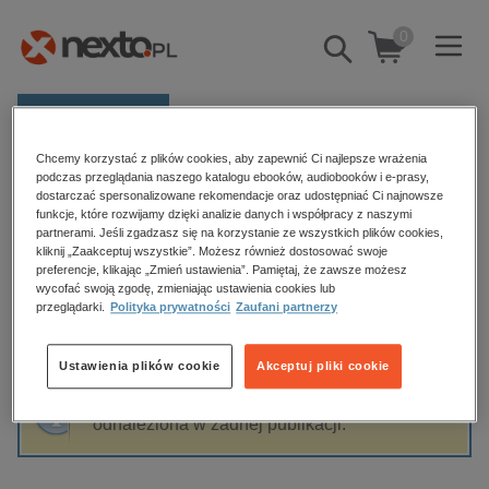
0
Pokaż/schowaj
wyszukiwarkę
E-prasa
Chcemy korzystać z plików cookies, aby zapewnić Ci najlepsze wrażenia
Kategorie
Strona główna
Tomasz Słomczyński
podczas przeglądania naszego katalogu ebooków, audiobooków i e-prasy,
dostarczać spersonalizowane rekomendacje oraz udostępniać Ci najnowsze
Zobacz wszystkie E-prasa
funkcje, które rozwijamy dzięki analizie danych i współpracy z naszymi
partnerami. Jeśli zgadzasz się na korzystanie ze wszystkich plików cookies,
Tomasz Słomczyński
kliknij „Zaakceptuj wszystkie”. Możesz również dostosować swoje
budownictwo, aranżacja wnętrz
preferencje, klikając „Zmień ustawienia”. Pamiętaj, że zawsze możesz
wycofać swoją zgodę, zmieniając ustawienia cookies lub
biznesowe, branżowe, gospodarka
przeglądarki.
Polityka prywatności
Zaufani partnerzy
darmowe wydania
Sortowanie
Filtrowanie
dzienniki
Ustawienia plików cookie
Akceptuj pliki cookie
edukacja
Fraza "
Tomasz Słomczyński
" nie została
hobby, sport, rozrywka
odnaleziona w żadnej publikacji.
komputery, internet, technologie, informatyka