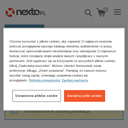
0
Pokaż/schowaj
wyszukiwarkę
E-prasa
Chcemy korzystać z plików cookies, aby zapewnić Ci najlepsze wrażenia
Kategorie
Strona główna
Tracy Chevalier
podczas przeglądania naszego katalogu ebooków, audiobooków i e-prasy,
dostarczać spersonalizowane rekomendacje oraz udostępniać Ci najnowsze
Zobacz wszystkie E-prasa
funkcje, które rozwijamy dzięki analizie danych i współpracy z naszymi
partnerami. Jeśli zgadzasz się na korzystanie ze wszystkich plików cookies,
Tracy Chevalier
kliknij „Zaakceptuj wszystkie”. Możesz również dostosować swoje
budownictwo, aranżacja wnętrz
preferencje, klikając „Zmień ustawienia”. Pamiętaj, że zawsze możesz
wycofać swoją zgodę, zmieniając ustawienia cookies lub
biznesowe, branżowe, gospodarka
przeglądarki.
Polityka prywatności
Zaufani partnerzy
darmowe wydania
Sortowanie
Filtrowanie
dzienniki
Ustawienia plików cookie
Akceptuj pliki cookie
edukacja
Fraza "
Tracy Chevalier
" nie została
hobby, sport, rozrywka
odnaleziona w żadnej publikacji.
komputery, internet, technologie, informatyka