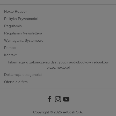
kobiece, lifestyle, kultura
Nexto Reader
polityka, społeczno-informacyjne
Polityka Prywatności
psychologiczne
Regulamin
inne
Regulamin Newslettera
popularno-naukowe
Wymagania Systemowe
historia
Pomoc
zdrowie
Kontakt
religie
Informacja o zakończeniu dystrybucji audiobooków i ebooków
przez nexto.pl
Deklaracja dostępności
Oferta dla firm
Copyright © 2026
e-Kiosk S.A.