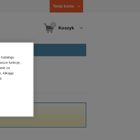
Twoje konto
0
Koszyk
 katalogu
wsze funkcje,
anie ze
, klikając
b