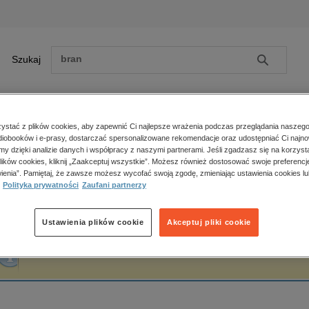
Szukaj
Szukaj
E-prasa
stać z plików cookies, aby zapewnić Ci najlepsze wrażenia podczas przeglądania naszego
iobooków i e-prasy, dostarczać spersonalizowane rekomendacje oraz udostępniać Ci najno
ona główna
Vickie Dodd
amy dzięki analizie danych i współpracy z naszymi partnerami. Jeśli zgadzasz się na korzyst
lików cookies, kliknij „Zaakceptuj wszystkie”. Możesz również dostosować swoje preferencje
Zobacz wszystkie E-prasa
polityka, społeczno-informacyjne
ienia”. Pamiętaj, że zawsze możesz wycofać swoją zgodę, zmieniając ustawienia cookies lu
ickie Dodd
Polityka prywatności
Zaufani partnerzy
psychologiczne
inne
popularno-naukowe
Ustawienia plików cookie
Akceptuj pliki cookie
historia
Fraza "
Vickie Dodd
" nie została odnaleziona w żadnej publikacji.
zdrowie
religie