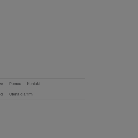
we
Pomoc
Kontakt
ci
Oferta dla firm