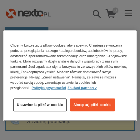
0
Pokaż/schowaj
wyszukiwarkę
E-prasa
Chcemy korzystać z plików cookies, aby zapewnić Ci najlepsze wrażenia
Kategorie
Strona główna
Wacław Bąk
podczas przeglądania naszego katalogu ebooków, audiobooków i e-prasy,
dostarczać spersonalizowane rekomendacje oraz udostępniać Ci najnowsze
Zobacz wszystkie E-prasa
funkcje, które rozwijamy dzięki analizie danych i współpracy z naszymi
partnerami. Jeśli zgadzasz się na korzystanie ze wszystkich plików cookies,
Wacław Bąk
kliknij „Zaakceptuj wszystkie”. Możesz również dostosować swoje
budownictwo, aranżacja wnętrz
preferencje, klikając „Zmień ustawienia”. Pamiętaj, że zawsze możesz
wycofać swoją zgodę, zmieniając ustawienia cookies lub
biznesowe, branżowe, gospodarka
przeglądarki.
Polityka prywatności
Zaufani partnerzy
darmowe wydania
Sortowanie
Filtrowanie
dzienniki
Ustawienia plików cookie
Akceptuj pliki cookie
edukacja
Fraza "
Wacław Bąk
" nie została odnaleziona
hobby, sport, rozrywka
w żadnej publikacji.
komputery, internet, technologie, informatyka