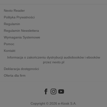
kobiece, lifestyle, kultura
Nexto Reader
polityka, społeczno-informacyjne
Polityka Prywatności
psychologiczne
Regulamin
inne
Regulamin Newslettera
popularno-naukowe
Wymagania Systemowe
historia
Pomoc
zdrowie
Kontakt
religie
Informacja o zakończeniu dystrybucji audiobooków i ebooków
przez nexto.pl
Deklaracja dostępności
Oferta dla firm
Copyright © 2026
e-Kiosk S.A.