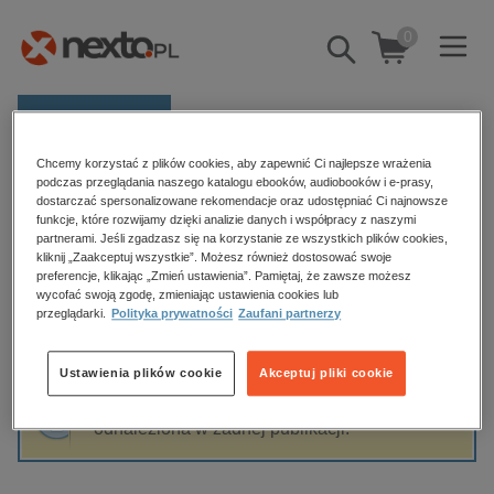
0
Pokaż/schowaj
wyszukiwarkę
E-prasa
Chcemy korzystać z plików cookies, aby zapewnić Ci najlepsze wrażenia
Kategorie
Strona główna
Wanda Zagórska
podczas przeglądania naszego katalogu ebooków, audiobooków i e-prasy,
dostarczać spersonalizowane rekomendacje oraz udostępniać Ci najnowsze
Zobacz wszystkie E-prasa
funkcje, które rozwijamy dzięki analizie danych i współpracy z naszymi
partnerami. Jeśli zgadzasz się na korzystanie ze wszystkich plików cookies,
Wanda Zagórska
kliknij „Zaakceptuj wszystkie”. Możesz również dostosować swoje
budownictwo, aranżacja wnętrz
preferencje, klikając „Zmień ustawienia”. Pamiętaj, że zawsze możesz
biznesowe, branżowe, gospodarka
wycofać swoją zgodę, zmieniając ustawienia cookies lub
przeglądarki.
Polityka prywatności
Zaufani partnerzy
darmowe wydania
Sortowanie
Filtrowanie
dzienniki
Ustawienia plików cookie
Akceptuj pliki cookie
edukacja
Fraza "
Wanda Zagórska
" nie została
hobby, sport, rozrywka
odnaleziona w żadnej publikacji.
komputery, internet, technologie, informatyka