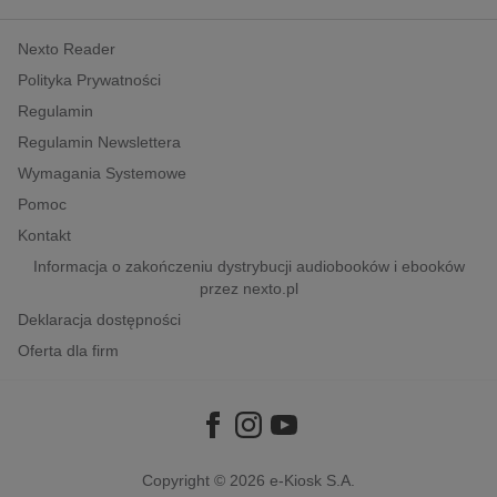
kobiece, lifestyle, kultura
Nexto Reader
polityka, społeczno-informacyjne
Polityka Prywatności
psychologiczne
Regulamin
inne
Regulamin Newslettera
popularno-naukowe
Wymagania Systemowe
historia
Pomoc
zdrowie
Kontakt
religie
Informacja o zakończeniu dystrybucji audiobooków i ebooków
przez nexto.pl
Deklaracja dostępności
Oferta dla firm
Copyright © 2026
e-Kiosk S.A.