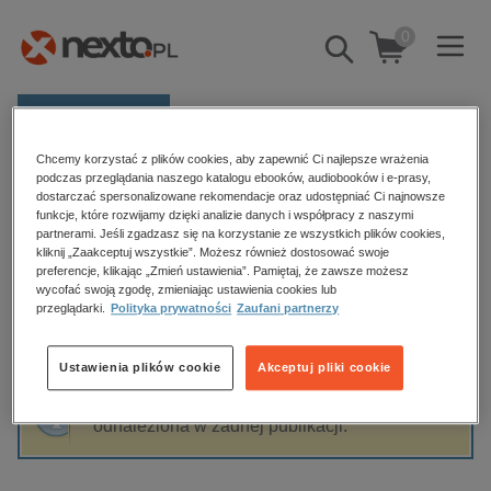
0
Pokaż/schowaj
wyszukiwarkę
E-prasa
Chcemy korzystać z plików cookies, aby zapewnić Ci najlepsze wrażenia
Kategorie
Strona główna
Wiesław Koczur
podczas przeglądania naszego katalogu ebooków, audiobooków i e-prasy,
dostarczać spersonalizowane rekomendacje oraz udostępniać Ci najnowsze
Zobacz wszystkie E-prasa
funkcje, które rozwijamy dzięki analizie danych i współpracy z naszymi
partnerami. Jeśli zgadzasz się na korzystanie ze wszystkich plików cookies,
Wiesław Koczur
kliknij „Zaakceptuj wszystkie”. Możesz również dostosować swoje
budownictwo, aranżacja wnętrz
preferencje, klikając „Zmień ustawienia”. Pamiętaj, że zawsze możesz
wycofać swoją zgodę, zmieniając ustawienia cookies lub
biznesowe, branżowe, gospodarka
przeglądarki.
Polityka prywatności
Zaufani partnerzy
darmowe wydania
Sortowanie
Filtrowanie
dzienniki
Ustawienia plików cookie
Akceptuj pliki cookie
edukacja
Fraza "
Wiesław Koczur
" nie została
hobby, sport, rozrywka
odnaleziona w żadnej publikacji.
komputery, internet, technologie, informatyka