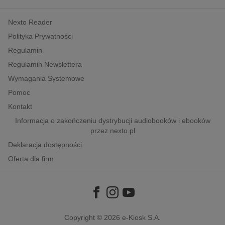
kobiece, lifestyle, kultura
Nexto Reader
polityka, społeczno-informacyjne
Polityka Prywatności
psychologiczne
Regulamin
inne
Regulamin Newslettera
popularno-naukowe
Wymagania Systemowe
historia
Pomoc
zdrowie
Kontakt
religie
Informacja o zakończeniu dystrybucji audiobooków i ebooków
przez nexto.pl
Deklaracja dostępności
Oferta dla firm
Copyright © 2026
e-Kiosk S.A.