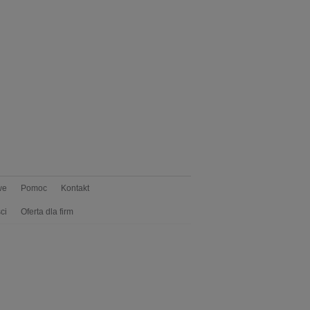
we
Pomoc
Kontakt
ci
Oferta dla firm