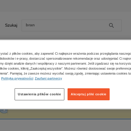
Szukaj
Szukaj
E-prasa
stać z plików cookies, aby zapewnić Ci najlepsze wrażenia podczas przeglądania naszego
iobooków i e-prasy, dostarczać spersonalizowane rekomendacje oraz udostępniać Ci najno
ona główna
Wilhelm Feldman
amy dzięki analizie danych i współpracy z naszymi partnerami. Jeśli zgadzasz się na korzyst
lików cookies, kliknij „Zaakceptuj wszystkie”. Możesz również dostosować swoje preferencje
Zobacz wszystkie E-prasa
polityka, społeczno-informacyjne
ienia”. Pamiętaj, że zawsze możesz wycofać swoją zgodę, zmieniając ustawienia cookies lu
ilhelm Feldman
Polityka prywatności
Zaufani partnerzy
psychologiczne
inne
popularno-naukowe
Ustawienia plików cookie
Akceptuj pliki cookie
historia
Fraza "
Wilhelm Feldman
" nie została odnaleziona w żadnej publikacji.
zdrowie
religie