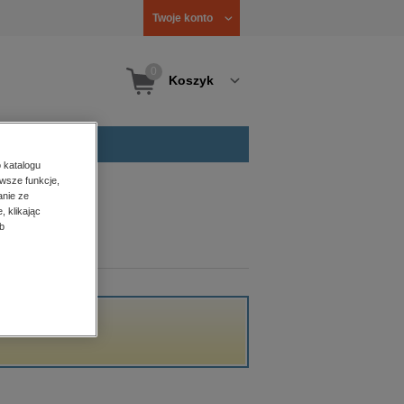
Twoje konto
0
Koszyk
 katalogu
wsze funkcje,
anie ze
, klikając
b