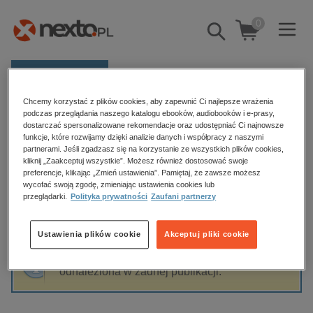
0
Pokaż/schowaj
wyszukiwarkę
E-prasa
Chcemy korzystać z plików cookies, aby zapewnić Ci najlepsze wrażenia
Kategorie
Strona główna
Wioletta Tomala-Kania
podczas przeglądania naszego katalogu ebooków, audiobooków i e-prasy,
dostarczać spersonalizowane rekomendacje oraz udostępniać Ci najnowsze
Zobacz wszystkie E-prasa
funkcje, które rozwijamy dzięki analizie danych i współpracy z naszymi
partnerami. Jeśli zgadzasz się na korzystanie ze wszystkich plików cookies,
Wioletta Tomala-Kania
kliknij „Zaakceptuj wszystkie”. Możesz również dostosować swoje
budownictwo, aranżacja wnętrz
preferencje, klikając „Zmień ustawienia”. Pamiętaj, że zawsze możesz
wycofać swoją zgodę, zmieniając ustawienia cookies lub
biznesowe, branżowe, gospodarka
przeglądarki.
Polityka prywatności
Zaufani partnerzy
darmowe wydania
Sortowanie
Filtrowanie
dzienniki
Ustawienia plików cookie
Akceptuj pliki cookie
edukacja
Fraza "
Wioletta Tomala-Kania
" nie została
hobby, sport, rozrywka
odnaleziona w żadnej publikacji.
komputery, internet, technologie, informatyka