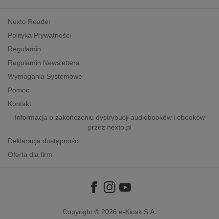
kobiece, lifestyle, kultura
Nexto Reader
polityka, społeczno-informacyjne
Polityka Prywatności
psychologiczne
Regulamin
inne
Regulamin Newslettera
popularno-naukowe
Wymagania Systemowe
historia
Pomoc
zdrowie
Kontakt
religie
Informacja o zakończeniu dystrybucji audiobooków i ebooków
przez nexto.pl
Deklaracja dostępności
Oferta dla firm
Copyright © 2026
e-Kiosk S.A.