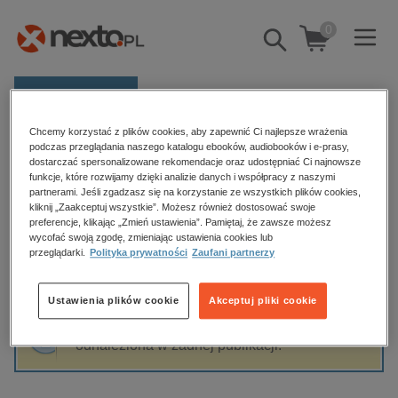
0
Pokaż/schowaj
wyszukiwarkę
E-prasa
Chcemy korzystać z plików cookies, aby zapewnić Ci najlepsze wrażenia
Kategorie
Strona główna
Witold Rogowski
podczas przeglądania naszego katalogu ebooków, audiobooków i e-prasy,
dostarczać spersonalizowane rekomendacje oraz udostępniać Ci najnowsze
Zobacz wszystkie E-prasa
funkcje, które rozwijamy dzięki analizie danych i współpracy z naszymi
partnerami. Jeśli zgadzasz się na korzystanie ze wszystkich plików cookies,
Witold Rogowski
kliknij „Zaakceptuj wszystkie”. Możesz również dostosować swoje
budownictwo, aranżacja wnętrz
preferencje, klikając „Zmień ustawienia”. Pamiętaj, że zawsze możesz
biznesowe, branżowe, gospodarka
wycofać swoją zgodę, zmieniając ustawienia cookies lub
przeglądarki.
Polityka prywatności
Zaufani partnerzy
darmowe wydania
Sortowanie
Filtrowanie
dzienniki
Ustawienia plików cookie
Akceptuj pliki cookie
edukacja
Fraza "
Witold Rogowski
" nie została
hobby, sport, rozrywka
odnaleziona w żadnej publikacji.
komputery, internet, technologie, informatyka