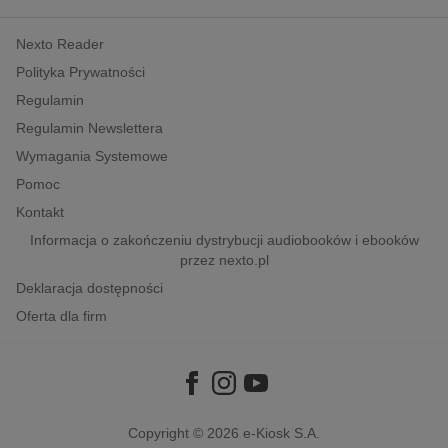
kobiece, lifestyle, kultura
Nexto Reader
polityka, społeczno-informacyjne
Polityka Prywatności
psychologiczne
Regulamin
inne
Regulamin Newslettera
popularno-naukowe
Wymagania Systemowe
historia
Pomoc
zdrowie
Kontakt
religie
Informacja o zakończeniu dystrybucji audiobooków i ebooków
przez nexto.pl
Deklaracja dostępności
Oferta dla firm
Copyright © 2026
e-Kiosk S.A.