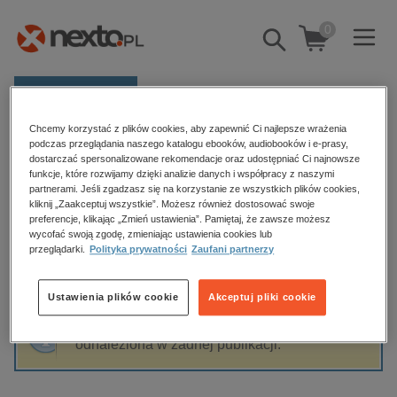
0
Pokaż/schowaj
wyszukiwarkę
E-prasa
Chcemy korzystać z plików cookies, aby zapewnić Ci najlepsze wrażenia
Kategorie
Strona główna
Witold Turant
podczas przeglądania naszego katalogu ebooków, audiobooków i e-prasy,
dostarczać spersonalizowane rekomendacje oraz udostępniać Ci najnowsze
Zobacz wszystkie E-prasa
funkcje, które rozwijamy dzięki analizie danych i współpracy z naszymi
partnerami. Jeśli zgadzasz się na korzystanie ze wszystkich plików cookies,
Witold Turant
kliknij „Zaakceptuj wszystkie”. Możesz również dostosować swoje
budownictwo, aranżacja wnętrz
preferencje, klikając „Zmień ustawienia”. Pamiętaj, że zawsze możesz
wycofać swoją zgodę, zmieniając ustawienia cookies lub
biznesowe, branżowe, gospodarka
przeglądarki.
Polityka prywatności
Zaufani partnerzy
darmowe wydania
Sortowanie
Filtrowanie
dzienniki
Ustawienia plików cookie
Akceptuj pliki cookie
edukacja
Fraza "
Witold Turant
" nie została
hobby, sport, rozrywka
odnaleziona w żadnej publikacji.
komputery, internet, technologie, informatyka