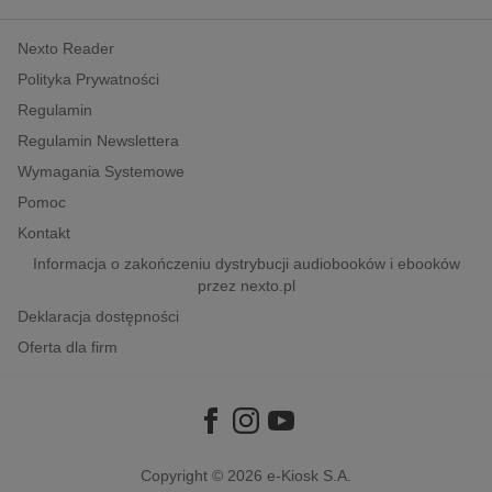
kobiece, lifestyle, kultura
Nexto Reader
polityka, społeczno-informacyjne
Polityka Prywatności
psychologiczne
Regulamin
inne
Regulamin Newslettera
popularno-naukowe
Wymagania Systemowe
historia
Pomoc
zdrowie
Kontakt
religie
Informacja o zakończeniu dystrybucji audiobooków i ebooków
przez nexto.pl
Deklaracja dostępności
Oferta dla firm
Copyright © 2026
e-Kiosk S.A.