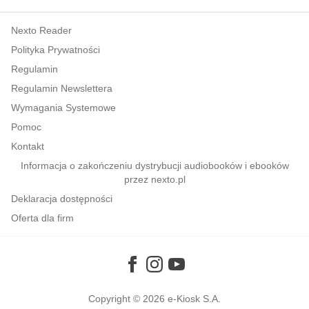
kobiece, lifestyle, kultura
Nexto Reader
polityka, społeczno-informacyjne
Polityka Prywatności
psychologiczne
Regulamin
inne
Regulamin Newslettera
popularno-naukowe
Wymagania Systemowe
historia
Pomoc
zdrowie
Kontakt
religie
Informacja o zakończeniu dystrybucji audiobooków i ebooków
przez nexto.pl
Deklaracja dostępności
Oferta dla firm
Copyright © 2026
e-Kiosk S.A.