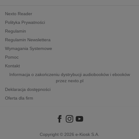
kobiece, lifestyle, kultura
Nexto Reader
polityka, społeczno-informacyjne
Polityka Prywatności
psychologiczne
Regulamin
inne
Regulamin Newslettera
popularno-naukowe
Wymagania Systemowe
historia
Pomoc
zdrowie
Kontakt
religie
Informacja o zakończeniu dystrybucji audiobooków i ebooków
przez nexto.pl
Deklaracja dostępności
Oferta dla firm
Copyright © 2026
e-Kiosk S.A.