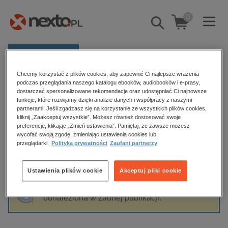
0
Pokaż/schowaj
wyszukiwarkę
E-prasa
Chcemy korzystać z plików cookies, aby zapewnić Ci najlepsze wrażenia
Kategorie
Strona główna
Wojciech Bergier
podczas przeglądania naszego katalogu ebooków, audiobooków i e-prasy,
dostarczać spersonalizowane rekomendacje oraz udostępniać Ci najnowsze
Zobacz wszystkie E-prasa
funkcje, które rozwijamy dzięki analizie danych i współpracy z naszymi
partnerami. Jeśli zgadzasz się na korzystanie ze wszystkich plików cookies,
Wojciech Bergier
kliknij „Zaakceptuj wszystkie”. Możesz również dostosować swoje
budownictwo, aranżacja wnętrz
preferencje, klikając „Zmień ustawienia”. Pamiętaj, że zawsze możesz
wycofać swoją zgodę, zmieniając ustawienia cookies lub
biznesowe, branżowe, gospodarka
przeglądarki.
Polityka prywatności
Zaufani partnerzy
darmowe wydania
Sortowanie
Filtrowanie
dzienniki
Ustawienia plików cookie
Akceptuj pliki cookie
edukacja
Fraza "
Wojciech Bergier
" nie została
hobby, sport, rozrywka
odnaleziona w żadnej publikacji.
komputery, internet, technologie, informatyka