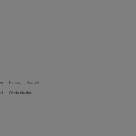
we
Pomoc
Kontakt
ci
Oferta dla firm