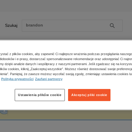
Szukaj
Szukaj
E-prasa
stać z plików cookies, aby zapewnić Ci najlepsze wrażenia podczas przeglądania naszego
iobooków i e-prasy, dostarczać spersonalizowane rekomendacje oraz udostępniać Ci najno
ona główna
Wojciech Musiał
amy dzięki analizie danych i współpracy z naszymi partnerami. Jeśli zgadzasz się na korzyst
lików cookies, kliknij „Zaakceptuj wszystkie”. Możesz również dostosować swoje preferencje
Zobacz wszystkie E-prasa
polityka, społeczno-informacyjne
ienia”. Pamiętaj, że zawsze możesz wycofać swoją zgodę, zmieniając ustawienia cookies lu
ojciech Musiał
Polityka prywatności
Zaufani partnerzy
psychologiczne
inne
popularno-naukowe
Ustawienia plików cookie
Akceptuj pliki cookie
historia
Fraza "
Wojciech Musiał
" nie została odnaleziona w żadnej publikacji.
zdrowie
religie