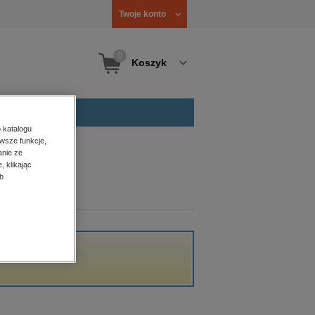
Twoje konto
0
Koszyk
 katalogu
wsze funkcje,
anie ze
, klikając
b