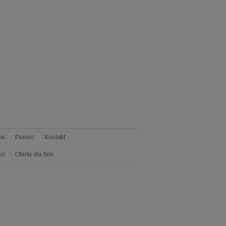
we
Pomoc
Kontakt
ci
Oferta dla firm