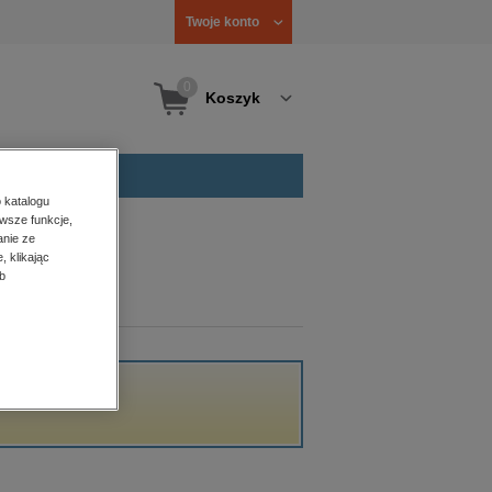
Twoje konto
0
Koszyk
 katalogu
wsze funkcje,
anie ze
, klikając
b