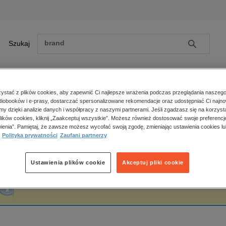
Szukaj
Szukaj
E-prasa
stać z plików cookies, aby zapewnić Ci najlepsze wrażenia podczas przeglądania naszego
iobooków i e-prasy, dostarczać spersonalizowane rekomendacje oraz udostępniać Ci najno
ona główna
Zofia Snażyk
amy dzięki analizie danych i współpracy z naszymi partnerami. Jeśli zgadzasz się na korzyst
lików cookies, kliknij „Zaakceptuj wszystkie”. Możesz również dostosować swoje preferencje
Zobacz wszystkie E-prasa
polityka, społeczno-informacyjne
ienia”. Pamiętaj, że zawsze możesz wycofać swoją zgodę, zmieniając ustawienia cookies lu
ofia Snażyk
Polityka prywatności
Zaufani partnerzy
psychologiczne
inne
popularno-naukowe
Ustawienia plików cookie
Akceptuj pliki cookie
historia
Fraza "
Zofia Snażyk
" nie została odnaleziona w żadnej publikacji.
zdrowie
religie