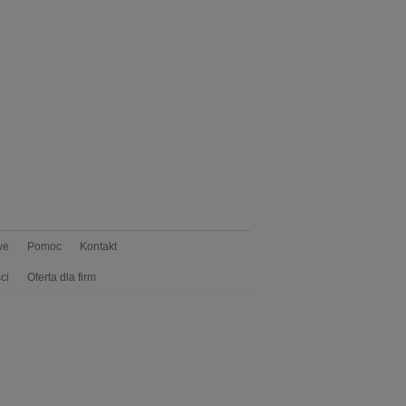
we
Pomoc
Kontakt
ci
Oferta dla firm