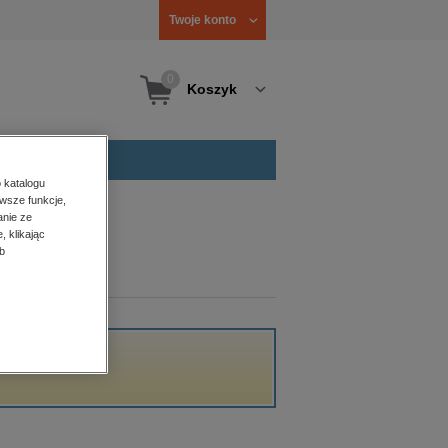
Twoje konto
0
Koszyk
 katalogu
wsze funkcje,
anie ze
, klikając
b