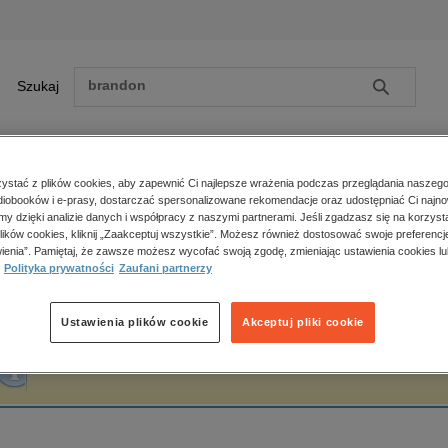
Szukaj
Szukaj
E-prasa
stać z plików cookies, aby zapewnić Ci najlepsze wrażenia podczas przeglądania naszego
iobooków i e-prasy, dostarczać spersonalizowane rekomendacje oraz udostępniać Ci najno
ona główna
Agnieszka Postrzygacz
amy dzięki analizie danych i współpracy z naszymi partnerami. Jeśli zgadzasz się na korzyst
lików cookies, kliknij „Zaakceptuj wszystkie”. Możesz również dostosować swoje preferencje
Zobacz wszystkie E-prasa
polityka, społeczno-informacyjne
ienia”. Pamiętaj, że zawsze możesz wycofać swoją zgodę, zmieniając ustawienia cookies lu
gnieszka Postrzygacz
Polityka prywatności
Zaufani partnerzy
psychologiczne
inne
popularno-naukowe
Ustawienia plików cookie
Akceptuj pliki cookie
historia
Fraza "
Agnieszka Postrzygacz
" nie została odnaleziona w żadnej publikacji.
zdrowie
religie