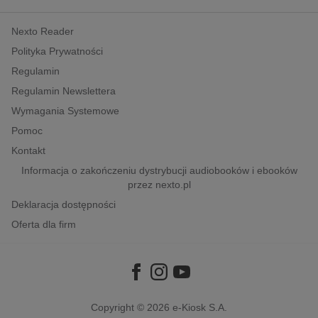
kobiece, lifestyle, kultura
Nexto Reader
polityka, społeczno-informacyjne
Polityka Prywatności
psychologiczne
Regulamin
inne
Regulamin Newslettera
popularno-naukowe
Wymagania Systemowe
historia
Pomoc
zdrowie
Kontakt
religie
Informacja o zakończeniu dystrybucji audiobooków i ebooków
przez nexto.pl
Deklaracja dostępności
Oferta dla firm
Copyright © 2026
e-Kiosk S.A.