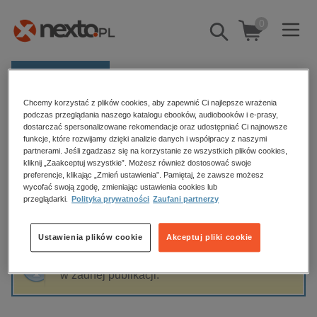
0
Pokaż/schowaj
wyszukiwarkę
E-prasa
Chcemy korzystać z plików cookies, aby zapewnić Ci najlepsze wrażenia
Kategorie
Strona główna
Cezary Żak
podczas przeglądania naszego katalogu ebooków, audiobooków i e-prasy,
dostarczać spersonalizowane rekomendacje oraz udostępniać Ci najnowsze
Zobacz wszystkie E-prasa
funkcje, które rozwijamy dzięki analizie danych i współpracy z naszymi
partnerami. Jeśli zgadzasz się na korzystanie ze wszystkich plików cookies,
Cezary Żak
kliknij „Zaakceptuj wszystkie”. Możesz również dostosować swoje
budownictwo, aranżacja wnętrz
preferencje, klikając „Zmień ustawienia”. Pamiętaj, że zawsze możesz
wycofać swoją zgodę, zmieniając ustawienia cookies lub
biznesowe, branżowe, gospodarka
przeglądarki.
Polityka prywatności
Zaufani partnerzy
darmowe wydania
Sortowanie
Filtrowanie
dzienniki
Ustawienia plików cookie
Akceptuj pliki cookie
edukacja
Fraza "
Cezary Żak
" nie została odnaleziona
hobby, sport, rozrywka
w żadnej publikacji.
komputery, internet, technologie, informatyka