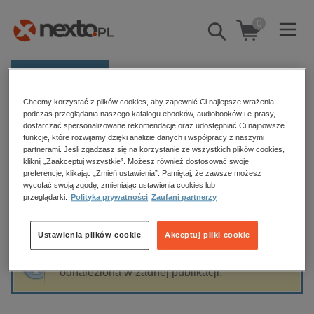
0
Pokaż/schowaj
wyszukiwarkę
E-prasa
Chcemy korzystać z plików cookies, aby zapewnić Ci najlepsze wrażenia
Kategorie
Strona główna
Katarzyna Tokarczyk
podczas przeglądania naszego katalogu ebooków, audiobooków i e-prasy,
dostarczać spersonalizowane rekomendacje oraz udostępniać Ci najnowsze
Zobacz wszystkie E-prasa
funkcje, które rozwijamy dzięki analizie danych i współpracy z naszymi
partnerami. Jeśli zgadzasz się na korzystanie ze wszystkich plików cookies,
Katarzyna Tokarczyk
kliknij „Zaakceptuj wszystkie”. Możesz również dostosować swoje
budownictwo, aranżacja wnętrz
preferencje, klikając „Zmień ustawienia”. Pamiętaj, że zawsze możesz
wycofać swoją zgodę, zmieniając ustawienia cookies lub
biznesowe, branżowe, gospodarka
przeglądarki.
Polityka prywatności
Zaufani partnerzy
darmowe wydania
Sortowanie
Filtrowanie
dzienniki
Ustawienia plików cookie
Akceptuj pliki cookie
edukacja
Fraza "
Katarzyna Tokarczyk
" nie została
hobby, sport, rozrywka
odnaleziona w żadnej publikacji.
komputery, internet, technologie, informatyka