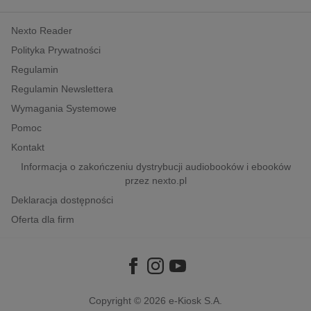
kobiece, lifestyle, kultura
Nexto Reader
polityka, społeczno-informacyjne
Polityka Prywatności
psychologiczne
Regulamin
inne
Regulamin Newslettera
popularno-naukowe
Wymagania Systemowe
historia
Pomoc
zdrowie
Kontakt
religie
Informacja o zakończeniu dystrybucji audiobooków i ebooków
przez nexto.pl
Deklaracja dostępności
Oferta dla firm
Copyright © 2026
e-Kiosk S.A.