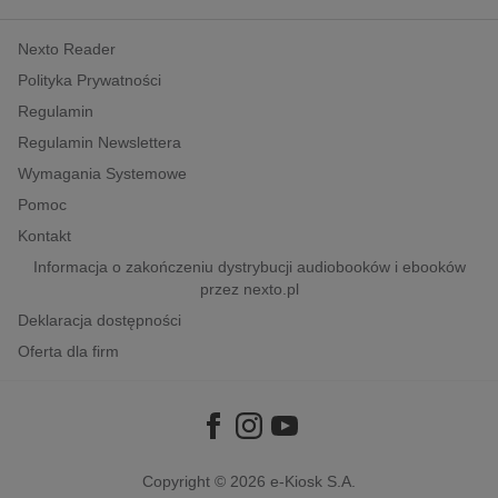
kobiece, lifestyle, kultura
Nexto Reader
polityka, społeczno-informacyjne
Polityka Prywatności
psychologiczne
Regulamin
inne
Regulamin Newslettera
popularno-naukowe
Wymagania Systemowe
historia
Pomoc
zdrowie
Kontakt
religie
Informacja o zakończeniu dystrybucji audiobooków i ebooków
przez nexto.pl
Deklaracja dostępności
Oferta dla firm
Copyright © 2026
e-Kiosk S.A.