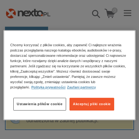
0
Pokaż/schowaj
wyszukiwarkę
E-prasa
Chcemy korzystać z plików cookies, aby zapewnić Ci najlepsze wrażenia
Kategorie
Strona główna
Małgorzata Marciniak
podczas przeglądania naszego katalogu ebooków, audiobooków i e-prasy,
dostarczać spersonalizowane rekomendacje oraz udostępniać Ci najnowsze
Zobacz wszystkie E-prasa
funkcje, które rozwijamy dzięki analizie danych i współpracy z naszymi
partnerami. Jeśli zgadzasz się na korzystanie ze wszystkich plików cookies,
Małgorzata Marciniak
kliknij „Zaakceptuj wszystkie”. Możesz również dostosować swoje
budownictwo, aranżacja wnętrz
preferencje, klikając „Zmień ustawienia”. Pamiętaj, że zawsze możesz
wycofać swoją zgodę, zmieniając ustawienia cookies lub
biznesowe, branżowe, gospodarka
przeglądarki.
Polityka prywatności
Zaufani partnerzy
darmowe wydania
Sortowanie
Filtrowanie
dzienniki
Ustawienia plików cookie
Akceptuj pliki cookie
edukacja
Fraza "
Małgorzata Marciniak
" nie została
hobby, sport, rozrywka
odnaleziona w żadnej publikacji.
komputery, internet, technologie, informatyka