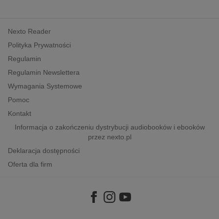
kobiece, lifestyle, kultura
polityka, społeczno-informacyjne
Nexto Reader
psychologiczne
Polityka Prywatności
inne
Regulamin
popularno-naukowe
Regulamin Newslettera
historia
Wymagania Systemowe
zdrowie
Pomoc
religie
Kontakt
Informacja o zakończeniu dystrybucji audiobooków i ebooków
przez nexto.pl
Deklaracja dostępności
Oferta dla firm