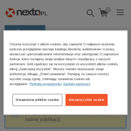
0
Pokaż/schowaj
wyszukiwarkę
E-prasa
Kategorie
Chcemy korzystać z plików cookies, aby zapewnić Ci najlepsze wrażenia
Strona główna
Polskie Towarzystwo Geopolityczne
podczas przeglądania naszego katalogu ebooków, audiobooków i e-prasy,
dostarczać spersonalizowane rekomendacje oraz udostępniać Ci najnowsze
Zobacz wszystkie E-prasa
funkcje, które rozwijamy dzięki analizie danych i współpracy z naszymi
partnerami. Jeśli zgadzasz się na korzystanie ze wszystkich plików cookies,
Polskie Towarzystwo Geopolityczne
budownictwo, aranżacja wnętrz
kliknij „Zaakceptuj wszystkie”. Możesz również dostosować swoje
preferencje, klikając „Zmień ustawienia”. Pamiętaj, że zawsze możesz
biznesowe, branżowe, gospodarka
wycofać swoją zgodę, zmieniając ustawienia cookies lub
przeglądarki.
Polityka prywatności
Zaufani partnerzy
darmowe wydania
Sortowanie
Filtrowanie
dzienniki
Ustawienia plików cookie
Akceptuj pliki cookie
edukacja
Fraza "
Polskie Towarzystwo
hobby, sport, rozrywka
Geopolityczne
" nie została odnaleziona w
żadnej publikacji.
komputery, internet, technologie, informatyka