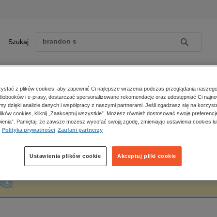
Szukaj
Szukaj
E-prasa
stać z plików cookies, aby zapewnić Ci najlepsze wrażenia podczas przeglądania naszego
iobooków i e-prasy, dostarczać spersonalizowane rekomendacje oraz udostępniać Ci najno
ona główna
You&YA
amy dzięki analizie danych i współpracy z naszymi partnerami. Jeśli zgadzasz się na korzyst
lików cookies, kliknij „Zaakceptuj wszystkie”. Możesz również dostosować swoje preferencje
Zobacz wszystkie E-prasa
polityka, społeczno-informacyjne
ienia”. Pamiętaj, że zawsze możesz wycofać swoją zgodę, zmieniając ustawienia cookies lu
ou&YA
Polityka prywatności
Zaufani partnerzy
psychologiczne
inne
popularno-naukowe
Ustawienia plików cookie
Akceptuj pliki cookie
historia
Fraza "
You&YA
" nie została odnaleziona w żadnej publikacji.
zdrowie
religie