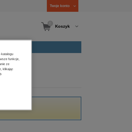
Twoje konto
0
Koszyk
 katalogu
wsze funkcje,
anie ze
, klikając
b