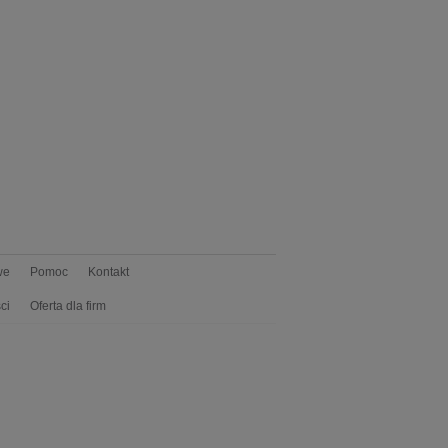
we
Pomoc
Kontakt
ci
Oferta dla firm