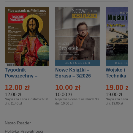
BESTSELLER
BESTSE
Tygodnik
Nowe Książki –
Wojsko i
Powszechny –
Eprasa – 3/2026
Technika
Eprasa – 14/2026
Historia – E
12.00 zł
10.00 zł
19.00 zł
– 2/2026
12.00 zł
10.00 zł
19.00 zł
Najniższa cena z ostatnich 30
Najniższa cena z ostatnich 30
Najniższa cena z o
dni:
11.40 zł
dni:
10.00 zł
dni:
19.00 zł
Nexto Reader
Polityka Prywatności