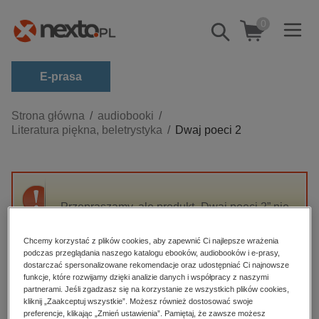
0
Pokaż/schowaj
wyszukiwarkę
E-prasa
Kategorie
Strona główna
audiobooki
Literatura piękna, beletrystyka
Dwaj poeci 2
Zobacz wszystkie E-prasa
budownictwo, aranżacja wnętrz
biznesowe, branżowe, gospodarka
Przepraszamy, ale produkt „Dwaj poeci 2” nie
darmowe wydania
jest dostępny.
dzienniki
Chcemy korzystać z plików cookies, aby zapewnić Ci najlepsze wrażenia
podczas przeglądania naszego katalogu ebooków, audiobooków i e-prasy,
edukacja
High-contrast mode
dostarczać spersonalizowane rekomendacje oraz udostępniać Ci najnowsze
hobby, sport, rozrywka
funkcje, które rozwijamy dzięki analizie danych i współpracy z naszymi
partnerami. Jeśli zgadzasz się na korzystanie ze wszystkich plików cookies,
Polecane
komputery, internet, technologie, informatyka
kliknij „Zaakceptuj wszystkie”. Możesz również dostosować swoje
preferencje, klikając „Zmień ustawienia”. Pamiętaj, że zawsze możesz