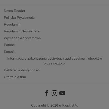
kobiece, lifestyle, kultura
Nexto Reader
polityka, społeczno-informacyjne
Polityka Prywatności
psychologiczne
Regulamin
inne
Regulamin Newslettera
popularno-naukowe
Wymagania Systemowe
historia
Pomoc
zdrowie
Kontakt
religie
Informacja o zakończeniu dystrybucji audiobooków i ebooków
przez nexto.pl
Deklaracja dostępności
Oferta dla firm
Copyright © 2026
e-Kiosk S.A.