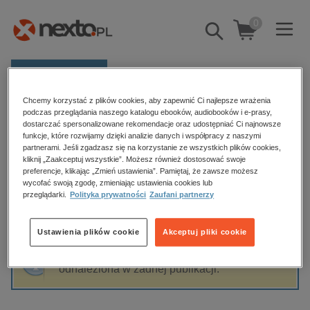
0
Pokaż/schowaj
wyszukiwarkę
E-prasa
Chcemy korzystać z plików cookies, aby zapewnić Ci najlepsze wrażenia
Kategorie
Strona główna
Honoriusz Balzac
podczas przeglądania naszego katalogu ebooków, audiobooków i e-prasy,
dostarczać spersonalizowane rekomendacje oraz udostępniać Ci najnowsze
Zobacz wszystkie E-prasa
funkcje, które rozwijamy dzięki analizie danych i współpracy z naszymi
partnerami. Jeśli zgadzasz się na korzystanie ze wszystkich plików cookies,
Honoriusz Balzac
kliknij „Zaakceptuj wszystkie”. Możesz również dostosować swoje
budownictwo, aranżacja wnętrz
preferencje, klikając „Zmień ustawienia”. Pamiętaj, że zawsze możesz
wycofać swoją zgodę, zmieniając ustawienia cookies lub
biznesowe, branżowe, gospodarka
przeglądarki.
Polityka prywatności
Zaufani partnerzy
darmowe wydania
Sortowanie
Filtrowanie
dzienniki
Ustawienia plików cookie
Akceptuj pliki cookie
edukacja
Fraza "
Honoriusz Balzac
" nie została
hobby, sport, rozrywka
odnaleziona w żadnej publikacji.
komputery, internet, technologie, informatyka