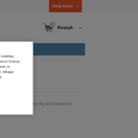
Twoje konto
0
Koszyk
 katalogu
wsze funkcje,
anie ze
, klikając
b
ludzkich. Sięgnij po nie, jeśli chcesz się