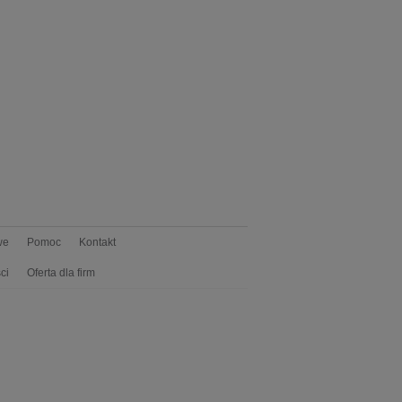
we
Pomoc
Kontakt
ci
Oferta dla firm