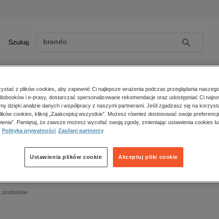
Szukaj
Szukaj
E-prasa
stać z plików cookies, aby zapewnić Ci najlepsze wrażenia podczas przeglądania naszego
iobooków i e-prasy, dostarczać spersonalizowane rekomendacje oraz udostępniać Ci najno
ona główna
audiobooki
Psychologia
amy dzięki analizie danych i współpracy z naszymi partnerami. Jeśli zgadzasz się na korzyst
lików cookies, kliknij „Zaakceptuj wszystkie”. Możesz również dostosować swoje preferencje
Zobacz wszystkie E-prasa
polityka, społeczno-informacyjne
ienia”. Pamiętaj, że zawsze możesz wycofać swoją zgodę, zmieniając ustawienia cookies lu
sychologia – audiobooki
Polityka prywatności
Zaufani partnerzy
psychologiczne
inne
popularno-naukowe
Ustawienia plików cookie
Akceptuj pliki cookie
ążki psychologiczne tłumaczą nasze emocje, zachowania i mechanizmy relacji między
historia
iedzieć więcej o psychologii, zdrowiu psychicznym i terapii.
zdrowie
religie
k produktów.