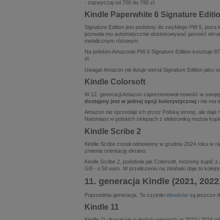
- zazwyczaj od 700 do 790 zł.
Kindle Paperwhite 6 Signature Editi
Signature Edition jest podobny do zwykłego PW 6, poza
pozwala mu automatycznie dostosowywać jasność ekranu
metalicznym różowym.
Na polskim Amazonie PW 6 Signature Edition kosztuje 879
zł.
Uwaga! Amazon nie listuje wersji Signature Edition jako
Kindle Colorsoft
W 12. generacji Amazon zaprezentował nowość w swojej o
dostępny jest w jednej opcji kolorystycznej
i nie ma 
Amazon nie sprzedaje ich przez Polską stronę, ale daje 
Natomiast w polskich sklepach z elektroniką można kupi
Kindle Scribe 2
Kindle Scribe został odnowiony w grudniu 2024 roku w ra
zmienia orientację ekranu.
Kindle Scribe 2, podobnie jak Colorsoft, możemy kupić z
GB - o 50 euro. W przeliczeniu na złotówki daje to kolej
11. generacja Kindle (2021, 2022
Poprzednia generacja. Te czytniki
ebooków
są jeszcze do
Kindle 11
Kindle 11 ukazał się w dwóch wersjach: w 2022 i 2024 r