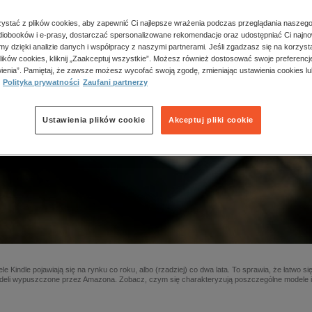
stać z plików cookies, aby zapewnić Ci najlepsze wrażenia podczas przeglądania naszego
iobooków i e-prasy, dostarczać spersonalizowane rekomendacje oraz udostępniać Ci najno
amy dzięki analizie danych i współpracy z naszymi partnerami. Jeśli zgadzasz się na korzyst
lików cookies, kliknij „Zaakceptuj wszystkie”. Możesz również dostosować swoje preferencje
ienia”. Pamiętaj, że zawsze możesz wycofać swoją zgodę, zmieniając ustawienia cookies lu
Polityka prywatności
Zaufani partnerzy
Ustawienia plików cookie
Akceptuj pliki cookie
e Kindle pojawiają się na rynku co roku, albo (rzadziej) co dwa lata. To sprawia, że łatwo 
deli wypuszczone przez Amazona. Zobacz, czym się charakteryzują poszczególne modele i k