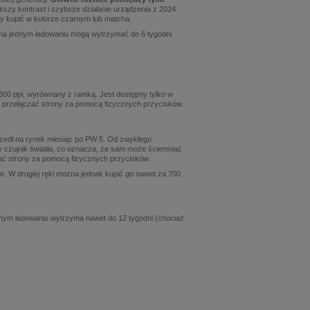
kszy kontrast i szybsze działanie urządzenia z 2024
my kupić w kolorze czarnym lub matcha.
e na jednym ładowaniu mogą wytrzymać do 6 tygodni.
300 ppi, wyrównany z ramką. Jest dostępny tylko w
i przełączać strony za pomocą fizycznych przycisków.
edł na rynek miesiąc po PW 5. Od zwykłego
y czujnik światła, co oznacza, że sam może ściemniać
zać strony za pomocą fizycznych przycisków.
e. W drugiej ręki można jednak kupić go nawet za 700
dnym ładowaniu wytrzyma nawet do 12 tygodni (chociaż