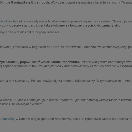
ndle 8 pojawił się Bluethooth.
Wówczas pojawił się również charakterystyczny 7-calo
ebooków
bez ekranów dotykowych. W jej ramach pojawiły się aż trzy czytniki: Classic, jej 
0 ppi - obecny standard), był także lubiany za boczne przyciski do zmiany stron
.
obył sobie jednak zbyt dużej popularności.
erwhite, zmieniając w niej ekran na Carta. W Paperwhite 2 Amazon dwukrotnie zwiększył p
li Kindle 5, pojawił się również Kindle Paperwhite.
Przede wszystkim charakteryzowała
ej zapada w pamięć to fakt, że jako pierwszy miał podświetlany ekran, co obecnie w czytni
a wersja bez klawiatury. Posiada nawigację za pomocą kilku klawiszy. W tym samym roku Amaz
indle 3 Classic znana jest jako Kindle Keyboard - jest też ostatnią wersją Kindle z klawiat
i Kindle z 10-calowym ekranem.
a
ebooków
, w ramach drugiej generacji Amazon wypuścił na rynek dwie wersje urządzenia: Ki