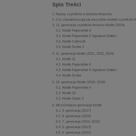
Spis Treści
Nazwy czytników e-booków Amazonu
Czy charakteryzują się wszystkie modele czytników K
12. generacja czytników Amazon Kindle (2024)
Kindle Paperwhite 6
Kindle Paperwhite 6 Signature Edition
Kindle Colorsoft
Kindle Scribe 2
11. generacja Kindle (2021, 2022, 2024)
Kindle 11
Kindle Paperwhite 5
Kindle Paperwhite 5 Signature Edition
Kindle Scribe
10. generacja Kindle (2018, 2019)
Kindle Paperwhite 4
Kindle 10
Kindle Oasis 3
Wcześniejsze generacje Kindle
9. generacja (2017)
8. generacja (2016)
7. generacja (2014, 2015)
6. generacja (2013)
5. generacja (2012)