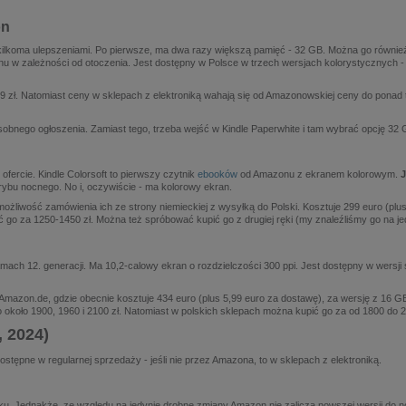
on
 kilkoma ulepszeniami. Po pierwsze, ma dwa razy większą pamięć - 32 GB. Można go również
 w zależności od otoczenia. Jest dostępny w Polsce w trzech wersjach kolorystycznych -
 zł. Natomiast ceny w sklepach z elektroniką wahają się od Amazonowskiej ceny do ponad ty
 osobnego ogłoszenia. Zamiast tego, trzeba wejść w Kindle Paperwhite i tam wybrać opcję 32
fercie. Kindle Colorsoft to pierwszy czytnik
ebooków
od Amazonu z ekranem kolorowym.
J
trybu nocnego. No i, oczywiście - ma kolorowy ekran.
możliwość zamówienia ich ze strony niemieckiej z wysyłką do Polski. Kosztuje 299 euro (plus
ć go za 1250-1450 zł. Można też spróbować kupić go z drugiej ręki (my znaleźliśmy go na j
mach 12. generacji. Ma 10,2-calowy ekran o rozdzielczości 300 ppi. Jest dostępny w wersji s
 Amazon.de, gdzie obecnie kosztuje 434 euro (plus 5,99 euro za dostawę), za wersję z 16 G
no około 1900, 1960 i 2100 zł. Natomiast w polskich sklepach można kupić go za od 1800 do 
, 2024)
stępne w regularnej sprzedaży - jeśli nie przez Amazona, to w sklepach z elektroniką.
oku. Jednakże, ze względu na jedynie drobne zmiany Amazon nie zalicza nowszej wersji do n