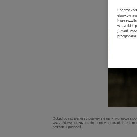
Chcemy korzy
ebooków, aud
które rozwij
wszystkich p
„Zmień ustaw
przeglądarki.
Odkąd po raz pierwszy pojawiły się na rynku, nowe model
wszystkie wypuszczone do tej pory generacje i serie mo
potrzeb i upodobań.