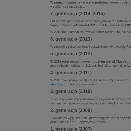
W ramach ósmej generacji w podstawowym modelu Ki
wycofany ze sprzedaży.
7. generacja (2014, 2015)
Od siódmej generacji Amazon zrezygnował z czytników
Voyage "przebijał" model PW - miał lepszy ekran (30
W 2015 roku ukazał się również tablet Kindle Fire, nie zd
6. generacja (2013)
W ramach szóstej generacji odświeżono tylko wersję Pap
5. generacja (2012)
W 2012 roku poza nowym modelem wersji Classic, czy
poprzednich modelach - 212 ppi. Jednak to, co najbardzi
4. generacja (2011)
W 2011 roku pojawił się Kindle 4 Classic, czyli pierwsz
ebooków
z dotykowym ekranem.
3. generacja (2010)
Trzecia generacja podstawowego czytnika Amazona, czyli K
samym roku pojawiła się nowa wersja Kindle DX, ostatn
2. generacja (2009)
Dwa lata po wypuszczeniu pierwszego w historii czytnik
oraz Kindle DX z 10-calowym ekranem.
1. generacja (2007)