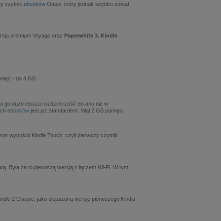
wy czytnik
ebooków
Oasis, który jednak szybko został
wersja premium Voyage oraz
Paperwhite 3. Kindle
amięć - do 4 GB.
 go dużo lepsza rozdzielczość ekranu niż w
kach
ebooków
jest już standardem. Miał 2 GB pamięci.
on wypuścił Kindle Touch, czyli pierwszy czytnik
urą. Była za to pierwszą wersją z łączem Wi-Fi. W tym
ndle 2 Classic, jako ulepszoną wersję pierwszego Kindla