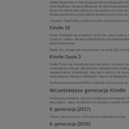
Kindle Paperwhite 4 miał swoją premierę w listopadzie 2
tylna obudowa. Ma łącze Bluetooth do słuchania audiobo
Ekran ma równoJako pierwszy ma również tzw. tryb nocny,
deklaracją Amazona jego bateria powinna wytrzymać do 
Używany Paperwhite w dobrym stanie użytkownicy sprzed
Kindle 10
Kindle 10 pojawił się w kwietniu 2019 roku. Ma 6-calowy
czarnym i białym. Ma łącze Bluetooth do słuchania Audi
jednym ładowaniu.
Kindle 10 z drugiej ręki można kupić za około 350 zł (no
Kindle Oasis 3
Kindle Oasis ma charakterystyczną ramkę, szerszą z jed
rozdzielności 300 ppi. Ma bardziej zaawansowane funkcje
regulacji barwy oświetlenia). Jest nieco cięższy niż pozo
wodoodporny. Ma łącze Bluetooth i złącze do ładowania 
Na Amazonie kosztował 999 zł, obecnie można kupić go tyl
Wcześniejsze generacje Kindle
Poniżej prezentujemy starsze urządzenia od Amazona. Mo
decydujesz - jakie możliwości ma wybrany czytnik
eboo
9. generacja (2017)
Oasis 2 jako pierwszy cechował się wodoodpornością.
8. generacja (2016)