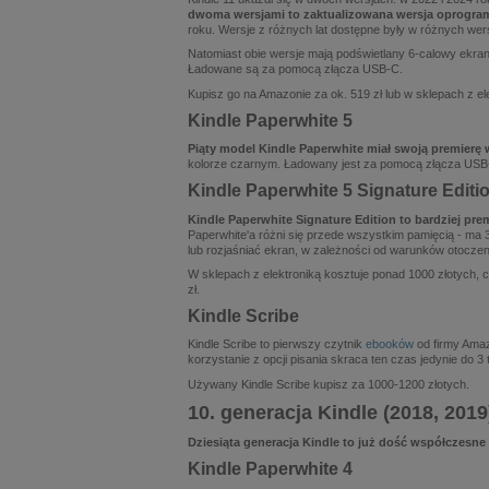
dwoma wersjami to zaktualizowana wersja oprogr
roku. Wersje z różnych lat dostępne były w różnych we
Natomiast obie wersje mają podświetlany 6-calowy ekran
Ładowane są za pomocą złącza USB-C.
Kupisz go na Amazonie za ok. 519 zł lub w sklepach z el
Kindle Paperwhite 5
Piąty model Kindle Paperwhite miał swoją premierę 
kolorze czarnym. Ładowany jest za pomocą złącza USB-
Kindle Paperwhite 5 Signature Editi
Kindle Paperwhite Signature Edition to bardziej pr
Paperwhite'a różni się przede wszystkim pamięcią - ma
lub rozjaśniać ekran, w zależności od warunków otocz
W sklepach z elektroniką kosztuje ponad 1000 złotych, 
zł.
Kindle Scribe
Kindle Scribe to pierwszy czytnik
ebooków
od firmy Amaz
korzystanie z opcji pisania skraca ten czas jedynie do 
Używany Kindle Scribe kupisz za 1000-1200 złotych.
10. generacja Kindle (2018, 2019
Dziesiąta generacja Kindle to już dość współczesne
Kindle Paperwhite 4