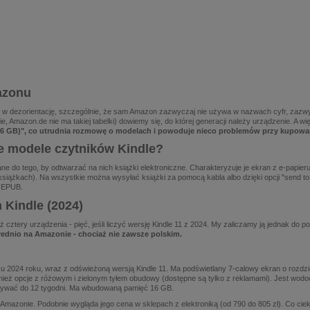
azonu
w dezorientację, szczególnie, że sam Amazon zazwyczaj nie używa w nazwach cyfr, zazw
nie, Amazon.de nie ma takiej tabelki) dowiemy się, do której generacji należy urządzenie. A w
 GB)", co utrudnia rozmowę o modelach i powoduje nieco problemów przy kupowaniu
ie modele czytników Kindle?
ne do tego, by odtwarzać na nich książki elektroniczne. Charakteryzuje je ekran z e-papieru
książkach). Na wszystkie można wysyłać książki za pomocą kabla albo dzięki opcji "send 
e EPUB.
 Kindle (2024)
tery urządzenia - pięć, jeśli liczyć wersję Kindle 11 z 2024. My zaliczamy ją jednak do po
rednio na Amazonie - chociaż nie zawsze polskim.
iku 2024 roku, wraz z odświeżoną wersją Kindle 11. Ma podświetlany 7-calowy ekran o rozd
 również opcje z różowym i zielonym tyłem obudowy (dostępne są tylko z reklamami). Jest w
mywać do 12 tygodni. Ma wbudowaną pamięć 16 GB.
 Amazonie. Podobnie wygląda jego cena w sklepach z elektroniką (od 790 do 805 zł). Co ciek