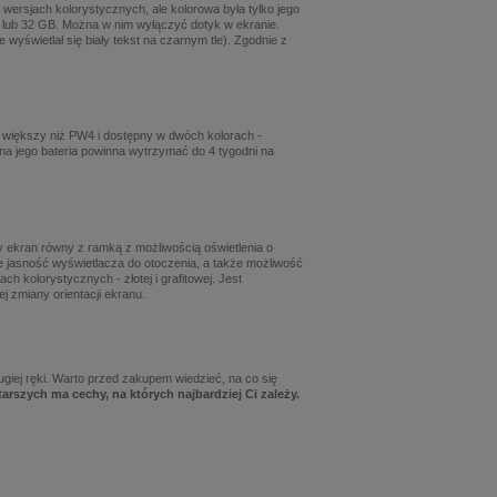
 wersjach kolorystycznych, ale kolorowa była tylko jego
8 lub 32 GB. Można w nim wyłączyć dotyk w ekranie.
yświetlał się biały tekst na czarnym tle). Zgodnie z
ie większy niż PW4 i dostępny w dwóch kolorach -
na jego bateria powinna wytrzymać do 4 tygodni na
y ekran równy z ramką z możliwością oświetlenia o
uje jasność wyświetlacza do otoczenia, a także możliwość
ch kolorystycznych - złotej i grafitowej. Jest
j zmiany orientacji ekranu.
giej ręki. Warto przed zakupem wiedzieć, na co się
arszych ma cechy, na których najbardziej Ci zależy.