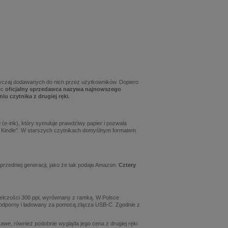
yczaj dodawanych do nich przez użytkowników. Dopiero
ięc
oficjalny sprzedawca nazywa najnowszego
 czytnika z drugiej ręki.
 (e-ink), który symuluje prawdziwy papier i pozwala
to Kindle". W starszych czytnikach domyślnym formatem
przedniej generacji, jako że tak podaje Amazon.
Cztery
zielczości 300 ppi, wyrównany z ramką. W Polsce
odoodporny i ładowany za pomocą złącza USB-C. Zgodnie z
awe, również podobnie wygląda jego cena z drugiej ręki