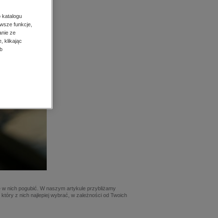
 katalogu
wsze funkcje,
anie ze
, klikając
b
się w nich pogubić. W naszym artykule przybliżamy
tóry z nich najlepiej wybrać, w zależności od Twoich