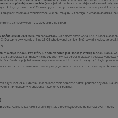
amowania w późniejszym modelu
(która jednak zabiera trochę miejsca użytkownikowi), wię
rsjach kolorystycznych: w 2022 roku były to czarny i denim, natomiast nowszy model może
 zagłębiony w ramce o rozdzielczości 300 ppi. Mają 16 GB pamięci, a Amazon deklaruje, ż
ektroniką za nieco więcej - zazwyczaj 550 do 650 zł.
w październiku 2021 roku.
Ma podświetlany 6,8-calowy ekran Carta 1200 o rozdzielczości 
C. Dostępne były wersje z 8 lub 16 GB wbudowanej pamięci. Można w nim wyłączyć dotyk 
on
emium wersja modelu PW, który już sam w sobie jest "lepszą" wersją modelu Basic.
Wsz
 32 GB pamięci zamiast maksymalnie 16. Jest również odrobinę cięższy i posiada wbudowan
enia. Ma również opcję ładowania bezprzewodowego. Można w nim wyłączyć dotyk i przełąc
co sprawia, że jest zauważalnie droższy niż jego następca obecnie sprzedawany na Amazoni
on z rysikiem, dzięki któremu można łatwo robić odręczne notatki podczas czytania. Na je
3 tygodni). Był dostępny w opcjach z nawet 64 GB pamięci.
)
 modele.
Kupisz je już tylko z drugiej ręki, ale często są podobne do najnowszych modeli.