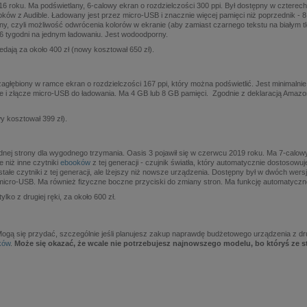
016 roku. Ma podświetlany, 6-calowy ekran o rozdzielczości 300 ppi. Był dostępny w czterech
oków z Audible. Ładowany jest przez micro-USB i znacznie więcej pamięci niż poprzednik - 
 czyli możliwość odwrócenia kolorów w ekranie (aby zamiast czarnego tekstu na białym tle w
6 tygodni na jednym ładowaniu. Jest wodoodporny.
ają za około 400 zł (nowy kosztował 650 zł).
 zagłębiony w ramce ekran o rozdzielczości 167 ppi, który można podświetlić. Jest minimaln
ble i złącze micro-USB do ładowania. Ma 4 GB lub 8 GB pamięci. Zgodnie z deklaracją Amazo
wy kosztował 399 zł).
nej strony dla wygodnego trzymania. Oasis 3 pojawił się w czerwcu 2019 roku. Ma 7-calow
 niż inne czytniki
ebooków
z tej generacji - czujnik światła, który automatycznie dostosow
stałe czytniki z tej generacji, ale lżejszy niż nowsze urządzenia. Dostępny był w dwóch wersja
micro-USB. Ma również fizyczne boczne przyciski do zmiany stron. Ma funkcję automatyczne
ko z drugiej ręki, za około 600 zł.
gą się przydać, szczególnie jeśli planujesz zakup naprawdę budżetowego urządzenia z dru
ków
.
Może się okazać, że wcale nie potrzebujesz najnowszego modelu, bo któryś ze st