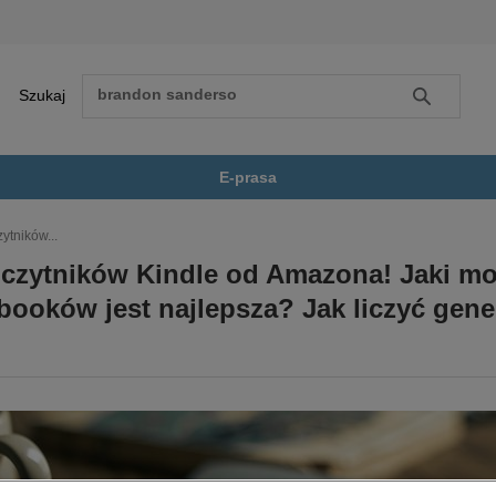
Szukaj
Szukaj
E-prasa
ytników...
czytników Kindle od Amazona! Jaki mo
Zobacz wszystkie E-prasa
polityka, społeczno-informacyjne
psychologiczne
-booków jest najlepsza? Jak liczyć gene
inne
popularno-naukowe
historia
zdrowie
religie