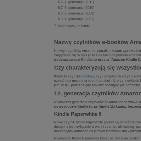
4. generacja (2011)
3. generacja (2010)
2. generacja (2009)
1. generacja (2007)
Alternatywy do Kindle
Nazwy czytników e-booków Am
Nazwy czytników Amazonu potrafią czasem wprowadzić 
zagłębiając się w opis (a to i tak tylko na polskim Amazo
podstawowego Kindla po prostu "Amazon Kindle (16
Czy charakteryzują się wszystk
Kindle to czytniki
ebooków
, czyli urządzenia przystosowa
czytać bez męczenia oczu (bardziej, niż przy zwykłych 
jest MOBI, podczas gdy nowsze obsługują już normalni
12. generacja czytników Amazon
Najnowsza generacja czytników od Amazona to znowu aż cz
nowe modele Kindle (oraz Kindle 11) kupisz bezpoś
Kindle Paperwhite 6
Nowy czytnik Kindle Paperwhite pojawił się w październ
dostępny jest wyłącznie w wersji czarnej, ale istnieją
deklaracjami Amazona na jednym ładowaniu ma wytrzy
Najnowszy Kindle Paperwhite kosztuje 799 zł na polskim