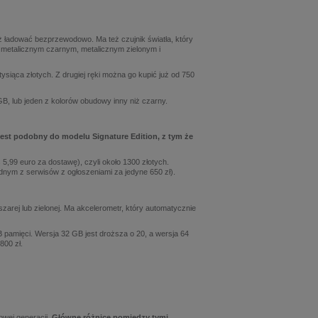
 ładować bezprzewodowo. Ma też czujnik światła, który
 metalicznym czarnym, metalicznym zielonym i
siąca złotych. Z drugiej ręki można go kupić już od 750
 GB, lub jeden z kolorów obudowy inny niż czarny.
est podobny do modelu Signature Edition, z tym że
 5,99 euro za dostawę), czyli około 1300 złotych.
ednym z serwisów z ogłoszeniami za jedyne 650 zł).
zarej lub zielonej. Ma akcelerometr, który automatycznie
B pamięci. Wersja 32 GB jest droższa o 20, a wersja 64
2800 zł.
owej generacji.
Główne różnice pomiędzy tymi