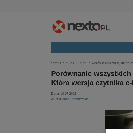
Kategorie
Strona główna
blog
Porównanie wszystkich cz
Porównanie wszystkich 
budownictwo, aranżacja wnętrz
biznesowe, branżowe, gospodarka
Która wersja czytnika e
darmowe wydania
Data:
10.07.2025
dzienniki
Autor:
Anna Frankiewicz
edukacja
hobby, sport, rozrywka
komputery, internet, technologie,
informatyka
kobiece, lifestyle, kultura