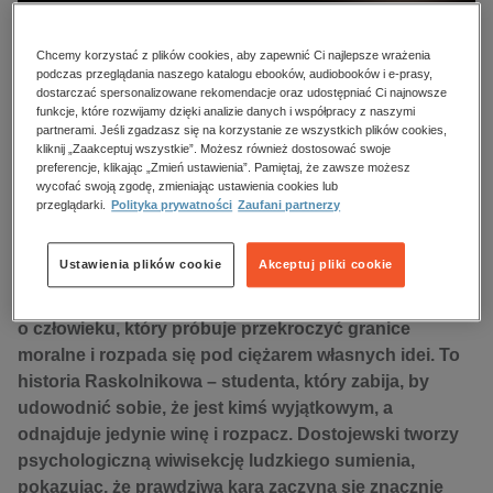
kobiece, lifestyle, kultura
polityka, społeczno-informacyjne
Chcemy korzystać z plików cookies, aby zapewnić Ci najlepsze wrażenia
podczas przeglądania naszego katalogu ebooków, audiobooków i e-prasy,
psychologiczne
dostarczać spersonalizowane rekomendacje oraz udostępniać Ci najnowsze
funkcje, które rozwijamy dzięki analizie danych i współpracy z naszymi
inne
partnerami. Jeśli zgadzasz się na korzystanie ze wszystkich plików cookies,
popularno-naukowe
kliknij „Zaakceptuj wszystkie”. Możesz również dostosować swoje
preferencje, klikając „Zmień ustawienia”. Pamiętaj, że zawsze możesz
historia
wycofać swoją zgodę, zmieniając ustawienia cookies lub
przeglądarki.
Polityka prywatności
Zaufani partnerzy
zdrowie
religie
Ustawienia plików cookie
Akceptuj pliki cookie
„Zbrodnia i kara” Fiodora Dostojewskiego to powieść
o człowieku, który próbuje przekroczyć granice
moralne i rozpada się pod ciężarem własnych idei. To
historia Raskolnikowa – studenta, który zabija, by
udowodnić sobie, że jest kimś wyjątkowym, a
odnajduje jedynie winę i rozpacz. Dostojewski tworzy
psychologiczną wiwisekcję ludzkiego sumienia,
pokazując, że prawdziwa kara zaczyna się znacznie