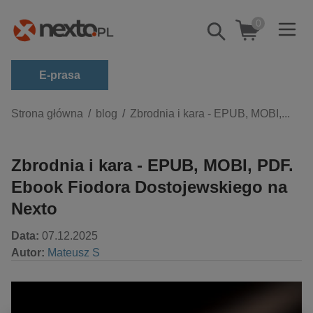
0
Pokaż/schowaj
wyszukiwarkę
E-prasa
Kategorie
Strona główna
blog
Zbrodnia i kara - EPUB, MOBI,...
Zobacz wszystkie E-prasa
Zbrodnia i kara - EPUB, MOBI, PDF.
budownictwo, aranżacja wnętrz
Ebook Fiodora Dostojewskiego na
biznesowe, branżowe, gospodarka
Nexto
darmowe wydania
dzienniki
Data:
07.12.2025
edukacja
Autor:
Mateusz S
hobby, sport, rozrywka
komputery, internet, technologie, informatyka