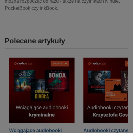
można rozpocząć od razu - także na czytnikach Kindle,
PocketBook czy inkBook.
Polecane artykuły
h
Wciągające audiobooki
Audiobooki czytane p