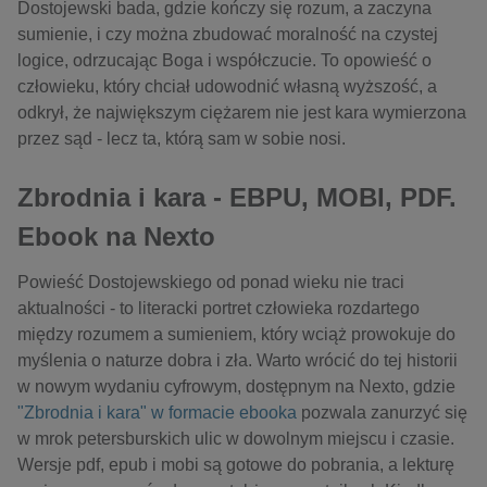
Dostojewski bada, gdzie kończy się rozum, a zaczyna
sumienie, i czy można zbudować moralność na czystej
logice, odrzucając Boga i współczucie. To opowieść o
człowieku, który chciał udowodnić własną wyższość, a
odkrył, że największym ciężarem nie jest kara wymierzona
przez sąd - lecz ta, którą sam w sobie nosi.
Zbrodnia i kara - EBPU, MOBI, PDF.
Ebook na Nexto
Powieść Dostojewskiego od ponad wieku nie traci
aktualności - to literacki portret człowieka rozdartego
między rozumem a sumieniem, który wciąż prowokuje do
myślenia o naturze dobra i zła. Warto wrócić do tej historii
w nowym wydaniu cyfrowym, dostępnym na
Nexto
, gdzie
"Zbrodnia i kara" w formacie
ebooka
pozwala zanurzyć się
w mrok petersburskich ulic w dowolnym miejscu i czasie.
Wersje
pdf
,
epub
i
mobi
są gotowe do pobrania, a lekturę