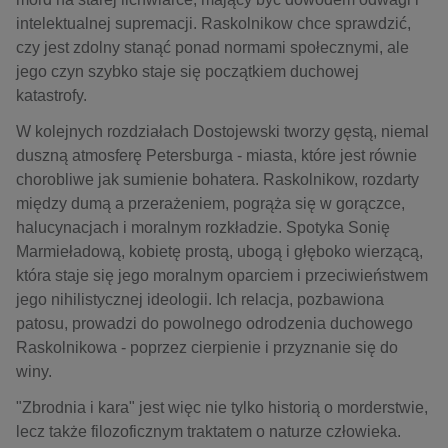
intelektualnej supremacji. Raskolnikow chce sprawdzić,
czy jest zdolny stanąć ponad normami społecznymi, ale
jego czyn szybko staje się początkiem duchowej
katastrofy.
W kolejnych rozdziałach Dostojewski tworzy gęstą, niemal
duszną atmosferę Petersburga - miasta, które jest równie
chorobliwe jak sumienie bohatera. Raskolnikow, rozdarty
między dumą a przerażeniem, pogrąża się w gorączce,
halucynacjach i moralnym rozkładzie. Spotyka
Sonię
Marmieładową
, kobietę prostą, ubogą i głęboko wierzącą,
która staje się jego moralnym oparciem i przeciwieństwem
jego nihilistycznej ideologii. Ich relacja, pozbawiona
patosu, prowadzi do powolnego odrodzenia duchowego
Raskolnikowa - poprzez cierpienie i przyznanie się do
winy.
"Zbrodnia i kara" jest więc nie tylko historią o morderstwie,
lecz także filozoficznym traktatem o naturze człowieka.