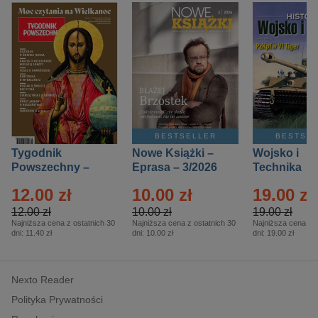
BESTSELLER
BESTSE
Tygodnik
Nowe Książki –
Wojsko i
Powszechny –
Eprasa – 3/2026
Technika
Eprasa – 14/2026
Historia – E
12.00 zł
10.00 zł
19.00 zł
– 2/2026
12.00 zł
10.00 zł
19.00 zł
Najniższa cena z ostatnich 30
Najniższa cena z ostatnich 30
Najniższa cena z o
dni:
11.40 zł
dni:
10.00 zł
dni:
19.00 zł
Nexto Reader
Polityka Prywatności