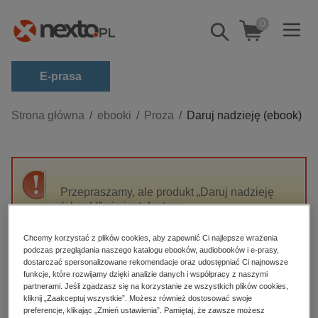
0
Pokaż/schowaj
wyszukiwarkę
E-prasa
Kategorie
Strona główna
ebooki
Proza
Daruj nadzieję (ebook)
Zobacz wszystkie E-prasa
budownictwo, aranżacja wnętrz
biznesowe, branżowe, gospodarka
Przepraszamy, ale produkt „Daruj nadzieję
(ebook)” nie jest dostępny.
darmowe wydania
dzienniki
Chcemy korzystać z plików cookies, aby zapewnić Ci najlepsze wrażenia
High-contrast mode
podczas przeglądania naszego katalogu ebooków, audiobooków i e-prasy,
edukacja
dostarczać spersonalizowane rekomendacje oraz udostępniać Ci najnowsze
hobby, sport, rozrywka
funkcje, które rozwijamy dzięki analizie danych i współpracy z naszymi
Polecane
partnerami. Jeśli zgadzasz się na korzystanie ze wszystkich plików cookies,
komputery, internet, technologie, informatyka
kliknij „Zaakceptuj wszystkie”. Możesz również dostosować swoje
preferencje, klikając „Zmień ustawienia”. Pamiętaj, że zawsze możesz