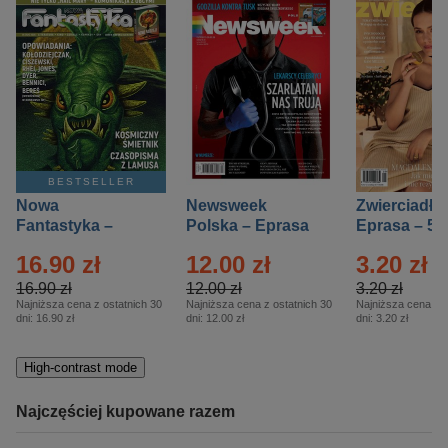
BESTSELLER
Nowa
Newsweek
Zwierciadło
Fantastyka –
Polska – Eprasa
Eprasa – 5/
Eprasa – 5/2026
– 13/2026
16.90 zł
12.00 zł
3.20 zł
16.90 zł
12.00 zł
3.20 zł
Najniższa cena z ostatnich 30
Najniższa cena z ostatnich 30
Najniższa cena z o
dni:
16.90 zł
dni:
12.00 zł
dni:
3.20 zł
High-contrast mode
Najczęściej kupowane razem