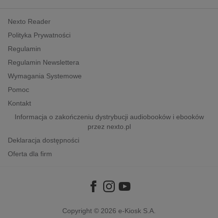
kobiece, lifestyle, kultura
Nexto Reader
polityka, społeczno-informacyjne
Polityka Prywatności
psychologiczne
Regulamin
inne
Regulamin Newslettera
popularno-naukowe
Wymagania Systemowe
historia
Pomoc
zdrowie
Kontakt
religie
Informacja o zakończeniu dystrybucji audiobooków i ebooków
przez nexto.pl
Deklaracja dostępności
Oferta dla firm
Copyright © 2026
e-Kiosk S.A.