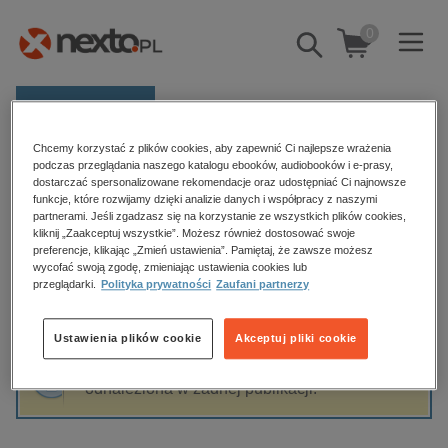
0
Pokaż/schowaj
wyszukiwarkę
E-prasa
Chcemy korzystać z plików cookies, aby zapewnić Ci najlepsze wrażenia
Kategorie
Strona główna
Jagoda Kwiecień
podczas przeglądania naszego katalogu ebooków, audiobooków i e-prasy,
dostarczać spersonalizowane rekomendacje oraz udostępniać Ci najnowsze
Zobacz wszystkie E-prasa
funkcje, które rozwijamy dzięki analizie danych i współpracy z naszymi
partnerami. Jeśli zgadzasz się na korzystanie ze wszystkich plików cookies,
Jagoda Kwiecień
kliknij „Zaakceptuj wszystkie”. Możesz również dostosować swoje
budownictwo, aranżacja wnętrz
preferencje, klikając „Zmień ustawienia”. Pamiętaj, że zawsze możesz
biznesowe, branżowe, gospodarka
wycofać swoją zgodę, zmieniając ustawienia cookies lub
przeglądarki.
Polityka prywatności
Zaufani partnerzy
darmowe wydania
Sortowanie
Filtrowanie
dzienniki
Ustawienia plików cookie
Akceptuj pliki cookie
edukacja
Fraza "
Jagoda Kwiecień
" nie została
hobby, sport, rozrywka
odnaleziona w żadnej publikacji.
komputery, internet, technologie, informatyka