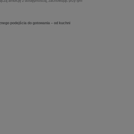
łączą ambicję z dostępnością, zachowując przy tym
nego podejścia do gotowania – od kuchni