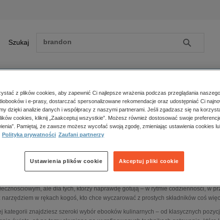
Szukaj
Szukaj
E-prasa
stać z plików cookies, aby zapewnić Ci najlepsze wrażenia podczas przeglądania naszego
iobooków i e-prasy, dostarczać spersonalizowane rekomendacje oraz udostępniać Ci najno
ona główna
ebooki
Kuchnia
amy dzięki analizie danych i współpracy z naszymi partnerami. Jeśli zgadzasz się na korzyst
lików cookies, kliknij „Zaakceptuj wszystkie”. Możesz również dostosować swoje preferencje
Zobacz wszystkie E-prasa
polityka, społeczno-informacyjne
ienia”. Pamiętaj, że zawsze możesz wycofać swoją zgodę, zmieniając ustawienia cookies lu
uchnia – ebooki
psychologiczne
Polityka prywatności
Zaufani partnerzy
inne
popularno-naukowe
Ustawienia plików cookie
Akceptuj pliki cookie
oki – kuchnia.
Ebooki kulinarne w formacie EPUB, MOBI i PDF
historia
ążki kucharskie w wersji cyfrowej to rozwiązanie stworzone nie dla ozdoby półek i 
zdrowie
łecznościowym, ale dla tych, którzy naprawdę gotują – w rytmie codzienności, w prz
religie
z narzędziem w rękach kogoś, kto chce wyczarować z prostych składników coś więcej
ej kategorii znajdziesz szeroki wybór ebooków kulinarnych – od klasycznych pozycji