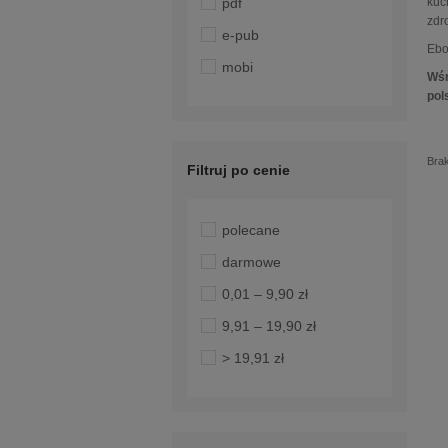
kuc
pdf
zdr
e-pub
Ebo
mobi
Wśr
pol
Bra
Filtruj po cenie
polecane
darmowe
0,01 – 9,90 zł
9,91 – 19,90 zł
> 19,91 zł