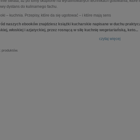
hnie świata, aż po tomy skupione na wyrafinowanych technikach gotowania, które 
owy dystans do kulinarnego fachu.
oki – kuchnia. Przepisy, które da się ugotować – i które mają sens
ód naszych ebooków znajdziesz książki kucharskie napisane w duchu praktycz
skiej, włoskiej i azjatyckiej, przez rosnącą w siłę kuchnię wegetariańską, keto
...
czytaj więcej
k produktów.