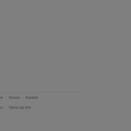
we
Pomoc
Kontakt
ci
Oferta dla firm