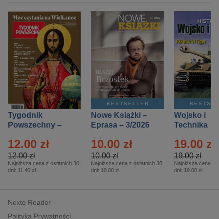
BESTSELLER
BESTSE
Tygodnik
Nowe Książki –
Wojsko i
Powszechny –
Eprasa – 3/2026
Technika
Eprasa – 14/2026
Historia – E
12.00 zł
10.00 zł
19.00 zł
– 2/2026
12.00 zł
10.00 zł
19.00 zł
Najniższa cena z ostatnich 30
Najniższa cena z ostatnich 30
Najniższa cena z o
dni:
11.40 zł
dni:
10.00 zł
dni:
19.00 zł
Nexto Reader
Polityka Prywatności