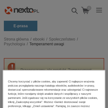
0
Pokaż/schowaj
wyszukiwarkę
E-prasa
Kategorie
Strona główna
ebooki
Społeczeństwo
Psychologia
Temperament uwagi
Zobacz wszystkie E-prasa
budownictwo, aranżacja wnętrz
biznesowe, branżowe, gospodarka
Przepraszamy, ale produkt „Temperament
darmowe wydania
uwagi” nie jest dostępny.
dzienniki
Chcemy korzystać z plików cookies, aby zapewnić Ci najlepsze wrażenia
podczas przeglądania naszego katalogu ebooków, audiobooków i e-prasy,
edukacja
High-contrast mode
dostarczać spersonalizowane rekomendacje oraz udostępniać Ci najnowsze
hobby, sport, rozrywka
funkcje, które rozwijamy dzięki analizie danych i współpracy z naszymi
partnerami. Jeśli zgadzasz się na korzystanie ze wszystkich plików cookies,
Polecane
komputery, internet, technologie, informatyka
kliknij „Zaakceptuj wszystkie”. Możesz również dostosować swoje
preferencje, klikając „Zmień ustawienia”. Pamiętaj, że zawsze możesz