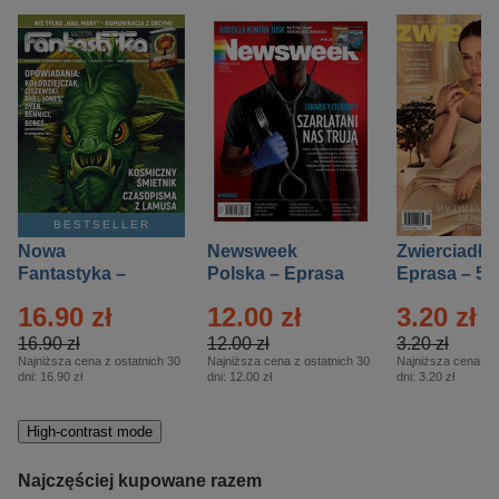
BESTSELLER
Nowa
Newsweek
Zwierciadło
Fantastyka –
Polska – Eprasa
Eprasa – 5/
Eprasa – 5/2026
– 13/2026
16.90 zł
12.00 zł
3.20 zł
16.90 zł
12.00 zł
3.20 zł
Najniższa cena z ostatnich 30
Najniższa cena z ostatnich 30
Najniższa cena z o
dni:
16.90 zł
dni:
12.00 zł
dni:
3.20 zł
High-contrast mode
Najczęściej kupowane razem