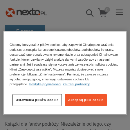
0
Pokaż/schowaj
wyszukiwarkę
E-prasa
Kategorie
Chcemy korzystać z plików cookies, aby zapewnić Ci najlepsze wrażenia
Strona główna
ebooki
Wakacje i podróże
podczas przeglądania naszego katalogu ebooków, audiobooków i e-prasy,
dostarczać spersonalizowane rekomendacje oraz udostępniać Ci najnowsze
Zobacz wszystkie E-prasa
funkcje, które rozwijamy dzięki analizie danych i współpracy z naszymi
partnerami. Jeśli zgadzasz się na korzystanie ze wszystkich plików cookies,
Wakacje i podróże – ebooki
budownictwo, aranżacja wnętrz
kliknij „Zaakceptuj wszystkie”. Możesz również dostosować swoje
preferencje, klikając „Zmień ustawienia”. Pamiętaj, że zawsze możesz
biznesowe, branżowe, gospodarka
wycofać swoją zgodę, zmieniając ustawienia cookies lub
przeglądarki.
Polityka prywatności
Zaufani partnerzy
darmowe wydania
Sortowanie
Filtrowanie
dzienniki
Ustawienia plików cookie
Akceptuj pliki cookie
edukacja
Brak produktów.
hobby, sport, rozrywka
komputery, internet, technologie, informatyka
Książki dla fanów podróży. Niezależnie od tego, czy