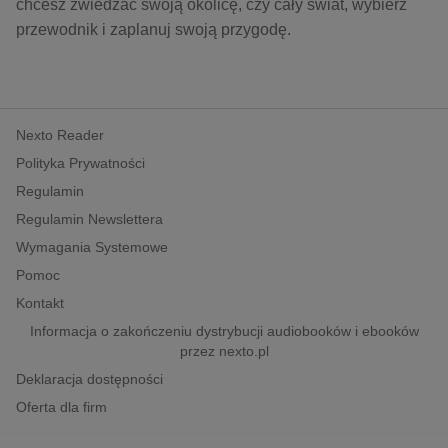
kobiece, lifestyle, kultura
chcesz zwiedzać swoją okolicę, czy cały świat, wybierz
przewodnik i zaplanuj swoją przygodę.
polityka, społeczno-informacyjne
psychologiczne
inne
Nexto Reader
popularno-naukowe
Polityka Prywatności
historia
Regulamin
zdrowie
Regulamin Newslettera
religie
Wymagania Systemowe
Pomoc
Kontakt
Informacja o zakończeniu dystrybucji audiobooków i ebooków
przez nexto.pl
Deklaracja dostępności
Oferta dla firm