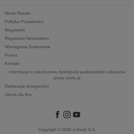
kobiece, lifestyle, kultura
Nexto Reader
polityka, społeczno-informacyjne
Polityka Prywatności
psychologiczne
Regulamin
inne
Regulamin Newslettera
popularno-naukowe
Wymagania Systemowe
historia
Pomoc
zdrowie
Kontakt
religie
Informacja o zakończeniu dystrybucji audiobooków i ebooków
przez nexto.pl
Deklaracja dostępności
Oferta dla firm
Copyright © 2026
e-Kiosk S.A.