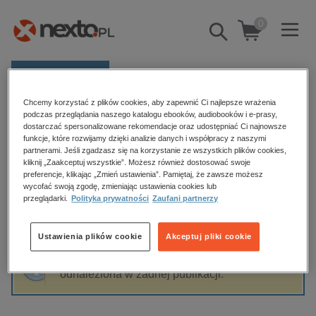
0
Pokaż/schowaj
wyszukiwarkę
E-prasa
Chcemy korzystać z plików cookies, aby zapewnić Ci najlepsze wrażenia
Kategorie
Strona główna
Agnieszka Herdan
podczas przeglądania naszego katalogu ebooków, audiobooków i e-prasy,
dostarczać spersonalizowane rekomendacje oraz udostępniać Ci najnowsze
Zobacz wszystkie E-prasa
funkcje, które rozwijamy dzięki analizie danych i współpracy z naszymi
partnerami. Jeśli zgadzasz się na korzystanie ze wszystkich plików cookies,
Agnieszka Herdan
kliknij „Zaakceptuj wszystkie”. Możesz również dostosować swoje
budownictwo, aranżacja wnętrz
preferencje, klikając „Zmień ustawienia”. Pamiętaj, że zawsze możesz
wycofać swoją zgodę, zmieniając ustawienia cookies lub
biznesowe, branżowe, gospodarka
przeglądarki.
Polityka prywatności
Zaufani partnerzy
darmowe wydania
Sortowanie
Filtrowanie
dzienniki
Ustawienia plików cookie
Akceptuj pliki cookie
edukacja
Fraza "
Agnieszka Herdan
" nie została
hobby, sport, rozrywka
odnaleziona w żadnej publikacji.
komputery, internet, technologie, informatyka