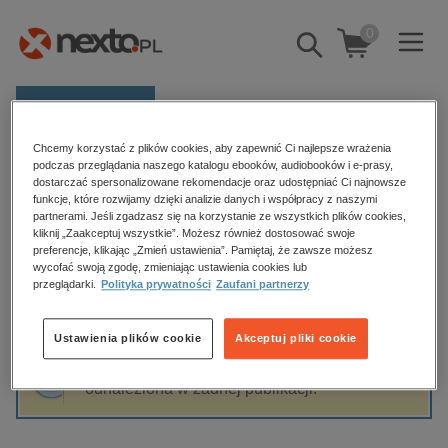
0
Pokaż/schowaj
wyszukiwarkę
E-prasa
Chcemy korzystać z plików cookies, aby zapewnić Ci najlepsze wrażenia
Kategorie
Strona główna
Agnieszka Jabłonowska
podczas przeglądania naszego katalogu ebooków, audiobooków i e-prasy,
dostarczać spersonalizowane rekomendacje oraz udostępniać Ci najnowsze
Zobacz wszystkie E-prasa
funkcje, które rozwijamy dzięki analizie danych i współpracy z naszymi
partnerami. Jeśli zgadzasz się na korzystanie ze wszystkich plików cookies,
Agnieszka Jabłonowska
kliknij „Zaakceptuj wszystkie”. Możesz również dostosować swoje
budownictwo, aranżacja wnętrz
preferencje, klikając „Zmień ustawienia”. Pamiętaj, że zawsze możesz
biznesowe, branżowe, gospodarka
wycofać swoją zgodę, zmieniając ustawienia cookies lub
przeglądarki.
Polityka prywatności
Zaufani partnerzy
darmowe wydania
Sortowanie
Filtrowanie
dzienniki
Ustawienia plików cookie
Akceptuj pliki cookie
edukacja
Fraza "
Agnieszka Jabłonowska
" nie została
hobby, sport, rozrywka
odnaleziona w żadnej publikacji.
komputery, internet, technologie, informatyka