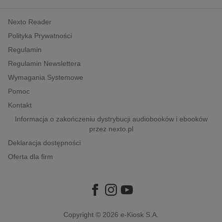
kobiece, lifestyle, kultura
Nexto Reader
polityka, społeczno-informacyjne
Polityka Prywatności
psychologiczne
Regulamin
inne
Regulamin Newslettera
popularno-naukowe
Wymagania Systemowe
historia
Pomoc
zdrowie
Kontakt
religie
Informacja o zakończeniu dystrybucji audiobooków i ebooków
przez nexto.pl
Deklaracja dostępności
Oferta dla firm
Copyright © 2026
e-Kiosk S.A.