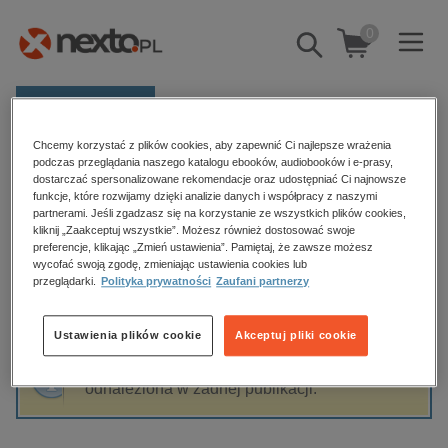
0
Pokaż/schowaj
wyszukiwarkę
E-prasa
Chcemy korzystać z plików cookies, aby zapewnić Ci najlepsze wrażenia
Kategorie
Strona główna
Andrzej Niezgoda
podczas przeglądania naszego katalogu ebooków, audiobooków i e-prasy,
dostarczać spersonalizowane rekomendacje oraz udostępniać Ci najnowsze
Zobacz wszystkie E-prasa
funkcje, które rozwijamy dzięki analizie danych i współpracy z naszymi
partnerami. Jeśli zgadzasz się na korzystanie ze wszystkich plików cookies,
Andrzej Niezgoda
kliknij „Zaakceptuj wszystkie”. Możesz również dostosować swoje
budownictwo, aranżacja wnętrz
preferencje, klikając „Zmień ustawienia”. Pamiętaj, że zawsze możesz
wycofać swoją zgodę, zmieniając ustawienia cookies lub
biznesowe, branżowe, gospodarka
przeglądarki.
Polityka prywatności
Zaufani partnerzy
darmowe wydania
Sortowanie
Filtrowanie
dzienniki
Ustawienia plików cookie
Akceptuj pliki cookie
edukacja
Fraza "
Andrzej Niezgoda
" nie została
hobby, sport, rozrywka
odnaleziona w żadnej publikacji.
komputery, internet, technologie, informatyka