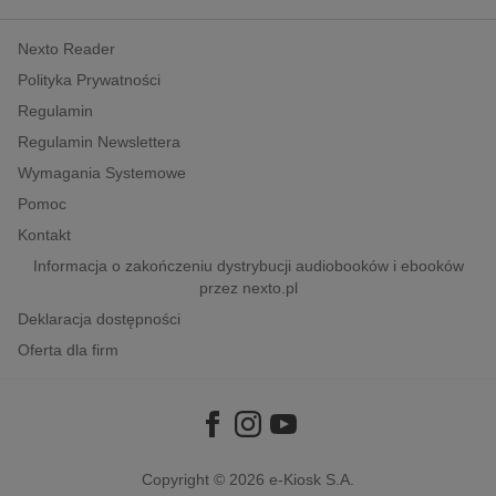
kobiece, lifestyle, kultura
Nexto Reader
polityka, społeczno-informacyjne
Polityka Prywatności
psychologiczne
Regulamin
inne
Regulamin Newslettera
popularno-naukowe
Wymagania Systemowe
historia
Pomoc
zdrowie
Kontakt
religie
Informacja o zakończeniu dystrybucji audiobooków i ebooków
przez nexto.pl
Deklaracja dostępności
Oferta dla firm
Copyright © 2026
e-Kiosk S.A.