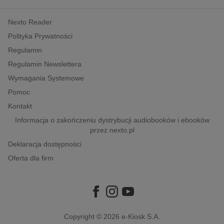
kobiece, lifestyle, kultura
Nexto Reader
polityka, społeczno-informacyjne
Polityka Prywatności
psychologiczne
Regulamin
inne
Regulamin Newslettera
popularno-naukowe
Wymagania Systemowe
historia
Pomoc
zdrowie
Kontakt
religie
Informacja o zakończeniu dystrybucji audiobooków i ebooków
przez nexto.pl
Deklaracja dostępności
Oferta dla firm
Copyright © 2026
e-Kiosk S.A.