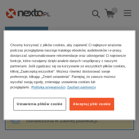
0
Pokaż/schowaj
wyszukiwarkę
E-prasa
Chcemy korzystać z plików cookies, aby zapewnić Ci najlepsze wrażenia
Kategorie
Strona główna
Aneta Sieradzka
podczas przeglądania naszego katalogu ebooków, audiobooków i e-prasy,
dostarczać spersonalizowane rekomendacje oraz udostępniać Ci najnowsze
Zobacz wszystkie E-prasa
funkcje, które rozwijamy dzięki analizie danych i współpracy z naszymi
partnerami. Jeśli zgadzasz się na korzystanie ze wszystkich plików cookies,
Aneta Sieradzka
kliknij „Zaakceptuj wszystkie”. Możesz również dostosować swoje
budownictwo, aranżacja wnętrz
preferencje, klikając „Zmień ustawienia”. Pamiętaj, że zawsze możesz
wycofać swoją zgodę, zmieniając ustawienia cookies lub
biznesowe, branżowe, gospodarka
przeglądarki.
Polityka prywatności
Zaufani partnerzy
darmowe wydania
Sortowanie
Filtrowanie
dzienniki
Ustawienia plików cookie
Akceptuj pliki cookie
edukacja
Fraza "
Aneta Sieradzka
" nie została
hobby, sport, rozrywka
odnaleziona w żadnej publikacji.
komputery, internet, technologie, informatyka