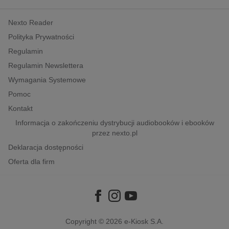
kobiece, lifestyle, kultura
Nexto Reader
polityka, społeczno-informacyjne
Polityka Prywatności
psychologiczne
Regulamin
inne
Regulamin Newslettera
popularno-naukowe
Wymagania Systemowe
historia
Pomoc
zdrowie
Kontakt
religie
Informacja o zakończeniu dystrybucji audiobooków i ebooków
przez nexto.pl
Deklaracja dostępności
Oferta dla firm
Copyright © 2026
e-Kiosk S.A.