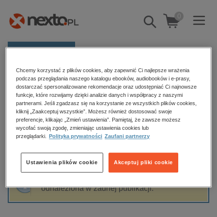
0
Pokaż/schowaj
wyszukiwarkę
E-prasa
Chcemy korzystać z plików cookies, aby zapewnić Ci najlepsze wrażenia
Kategorie
Strona główna
Bartosz Kucharski
podczas przeglądania naszego katalogu ebooków, audiobooków i e-prasy,
dostarczać spersonalizowane rekomendacje oraz udostępniać Ci najnowsze
Zobacz wszystkie E-prasa
funkcje, które rozwijamy dzięki analizie danych i współpracy z naszymi
partnerami. Jeśli zgadzasz się na korzystanie ze wszystkich plików cookies,
Bartosz Kucharski
kliknij „Zaakceptuj wszystkie”. Możesz również dostosować swoje
budownictwo, aranżacja wnętrz
preferencje, klikając „Zmień ustawienia”. Pamiętaj, że zawsze możesz
wycofać swoją zgodę, zmieniając ustawienia cookies lub
biznesowe, branżowe, gospodarka
przeglądarki.
Polityka prywatności
Zaufani partnerzy
darmowe wydania
Sortowanie
Filtrowanie
dzienniki
Ustawienia plików cookie
Akceptuj pliki cookie
edukacja
Fraza "
Bartosz Kucharski
" nie została
hobby, sport, rozrywka
odnaleziona w żadnej publikacji.
komputery, internet, technologie, informatyka